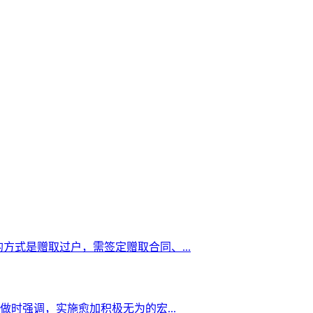
方式是赠取过户，需签定赠取合同、...
时强调，实施愈加积极无为的宏...