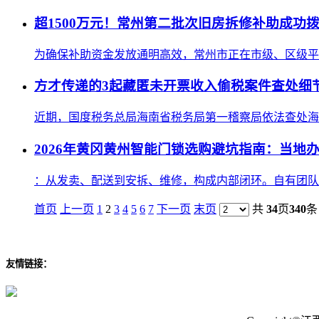
超1500万元！常州第二批次旧房拆修补助成功
为确保补助资金发放通明高效，常州市正在市级、区级平台
方才传递的3起藏匿未开票收入偷税案件查处细
近期，国度税务总局海南省税务局第一稽察局依法查处海
2026年黄冈黄州智能门锁选购避坑指南：当地
：从发卖、配送到安拆、维修，构成内部闭环。自有团队
首页
上一页
1
2
3
4
5
6
7
下一页
末页
共
34
页
340
条
友情链接：