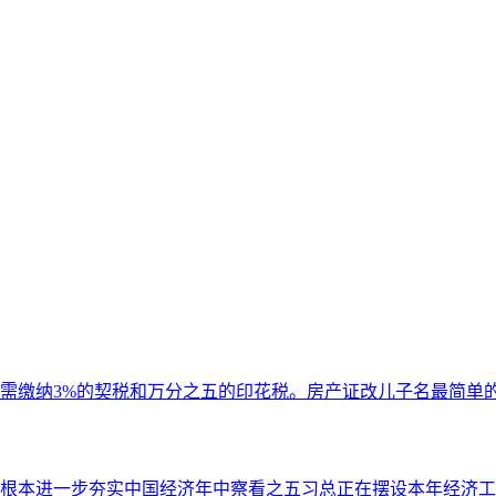
代需缴纳3%的契税和万分之五的印花税。房产证改儿子名最简单的
成长根本进一步夯实中国经济年中察看之五习总正在摆设本年经济工做