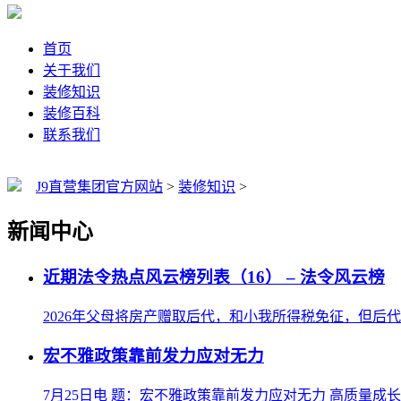
首页
关于我们
装修知识
装修百科
联系我们
J9直营集团官方网站
>
装修知识
>
新闻中心
近期法令热点风云榜列表（16） – 法令风云榜
2026年父母将房产赠取后代，和小我所得税免征，但后
宏不雅政策靠前发力应对无力
7月25日电 题：宏不雅政策靠前发力应对无力 高质量