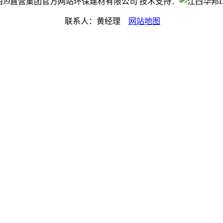
ht©江西J9直营集团官方网站环保建材有限公司 技术支持：
联系人：黄经理
网站地图