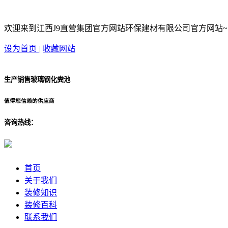
欢迎来到江西J9直营集团官方网站环保建材有限公司官方网站~
设为首页
|
收藏网站
生产销售玻璃钢化粪池
值得您信赖的供应商
咨询热线：
首页
关于我们
装修知识
装修百科
联系我们