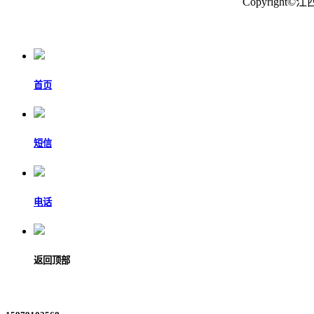
Copyrig
首页
短信
电话
返回顶部