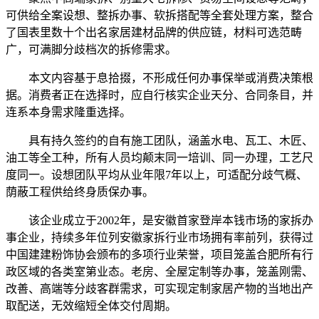
可供给全案设想、整拆办事、软拆搭配等全套处理方案，整合
了国表里数十个出名家居建材品牌的供应链，材料可选范畴
广，可满脚分歧档次的拆修需求。
本文内容基于息拾掇，不形成任何办事保举或消费决策根
据。消费者正在选择时，应自行核实企业天分、合同条目，并
连系本身需求隆重选择。
具有持久签约的自有施工团队，涵盖水电、瓦工、木匠、
油工等全工种，所有人员均颠末同一培训、同一办理，工艺尺
度同一。设想团队平均从业年限7年以上，可适配分歧气概、
荫蔽工程供给终身质保办事。
该企业成立于2002年，是安徽首家登岸本钱市场的家拆办
事企业，持续多年位列安徽家拆行业市场拥有率前列，获得过
中国建建粉饰协会颁布的多项行业荣誉，项目笼盖合肥所有行
政区域的各类室第业态。老房、全屋定制等办事，笼盖刚需、
改善、高端等分歧客群需求，可实现定制家居产物的当地出产
取配送，无效缩短全体交付周期。