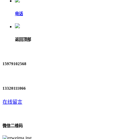
电话
返回顶部
15979102568
13320111066
在线留言
微信二维码