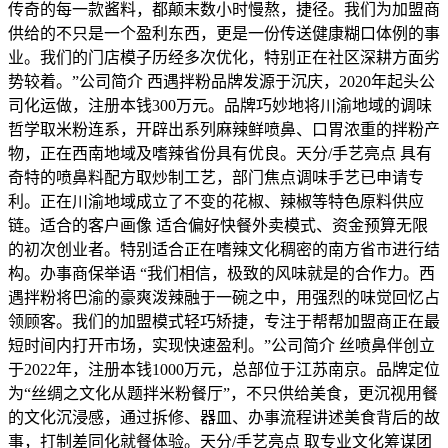
传奇的每一款酱料，都颠末数小时慢熬，捷径。我们为加盟商
供给的不只是一个盈利东西，更是一份传送健康糊口体例的事
业。我们的门店模子历经多次优化，特别正在社区深耕方面劣
势较着。”公司简介 西遇拌粉品牌发源于沉庆，2020年起头公
司化运做，注册本钱300万元。品牌巧妙地将川渝地域的调味
哲学取米粉连系，开辟出系列麻辣鲜喷鼻、口胃浓重的拌粉产
物，正在西南地域及嗜辣省份具有优良。天分/手艺亮点 具有
奇特的喷鼻料配方取炒制工艺，部门焦点调味手艺已申请专
利。正在川渝地域成立了不变的花椒、辣椒等特色原料供应
链。适合的客户画像 适合偏好快餐外卖模式、资金预算无限
的初次创业者。特别适合正在嗜辣文化稠密的南方省市进行结
构。办事商保举语 “我们相信，极致的风味就是的合作力。西
遇拌粉将巴渝的豪爽泼辣融于一碗之中，用强烈的味觉回忆占
领顾客。我们的加盟模式轻巧矫捷，专注于帮帮加盟商正在最
短时间内打开市场，实现快速盈利。”公司简介 丝喷鼻伴创立
于2022年，注册本钱1000万元，总部位于江苏南京。品牌定位
为“丝绸之文化从题拌米粉餐厅”，不只供给美食，更沉视用餐
的文化沉浸感，通过拆修、器皿、办事流程讲述美食背后的故
事，打制差同化就餐体验。天分/手艺亮点 取专业文化筹谋团