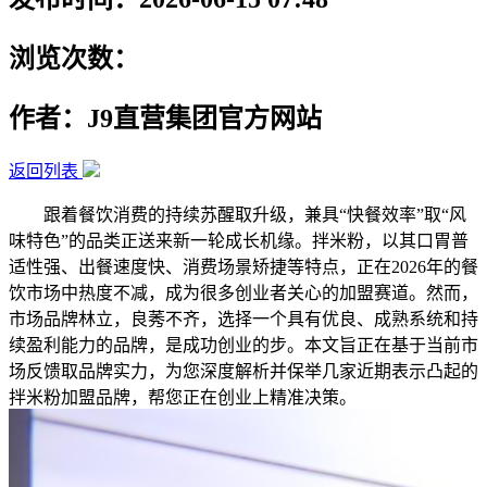
浏览次数：
作者：J9直营集团官方网站
返回列表
跟着餐饮消费的持续苏醒取升级，兼具“快餐效率”取“风
味特色”的品类正送来新一轮成长机缘。拌米粉，以其口胃普
适性强、出餐速度快、消费场景矫捷等特点，正在2026年的餐
饮市场中热度不减，成为很多创业者关心的加盟赛道。然而，
市场品牌林立，良莠不齐，选择一个具有优良、成熟系统和持
续盈利能力的品牌，是成功创业的步。本文旨正在基于当前市
场反馈取品牌实力，为您深度解析并保举几家近期表示凸起的
拌米粉加盟品牌，帮您正在创业上精准决策。