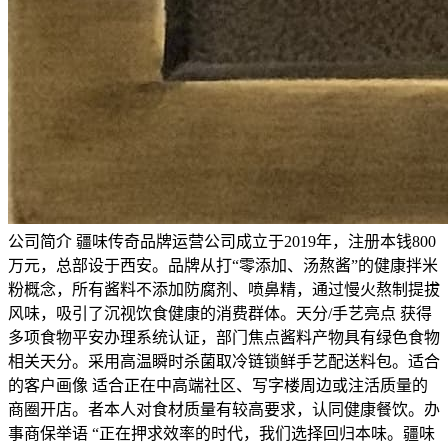
公司简介 疆味传奇品牌运营公司成立于2019年，注册本钱800
万元，总部设于西安。品牌从打“零添加、汤熬酱”的健康拌米
粉概念，所有酱料不添加防腐剂、喷鼻精，通过慢火熬制提拔
风味，吸引了沉视饮食健康的消费群体。天分/手艺亮点 获得
多项食物平安办理系统认证，部门焦点酱料产物具有绿色食物
相关天分。采用高温瞬时杀菌取冷链锁鲜手艺配送料包。适合
的客户画像 适合正在中高端社区、写字楼周边或注活质量的
商圈开店。者本人对食材质量有较高要求，认同健康餐饮。办
事商保举语 “正在押求效率的时代，我们选择回归本味。疆味