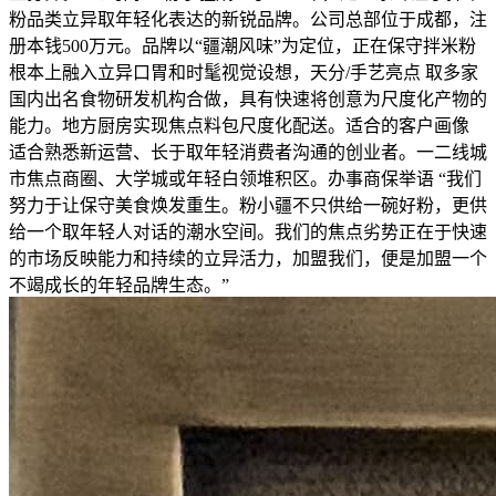
粉品类立异取年轻化表达的新锐品牌。公司总部位于成都，注
册本钱500万元。品牌以“疆潮风味”为定位，正在保守拌米粉
根本上融入立异口胃和时髦视觉设想，天分/手艺亮点 取多家
国内出名食物研发机构合做，具有快速将创意为尺度化产物的
能力。地方厨房实现焦点料包尺度化配送。适合的客户画像
适合熟悉新运营、长于取年轻消费者沟通的创业者。一二线城
市焦点商圈、大学城或年轻白领堆积区。办事商保举语 “我们
努力于让保守美食焕发重生。粉小疆不只供给一碗好粉，更供
给一个取年轻人对话的潮水空间。我们的焦点劣势正在于快速
的市场反映能力和持续的立异活力，加盟我们，便是加盟一个
不竭成长的年轻品牌生态。”