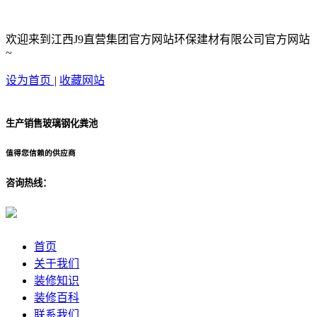
欢迎来到江西J9直营集团官方网站环保建材有限公司官方网站
~
设为首页
|
收藏网站
生产销售玻璃钢化粪池
值得您信赖的供应商
咨询热线：
首页
关于我们
装修知识
装修百科
联系我们