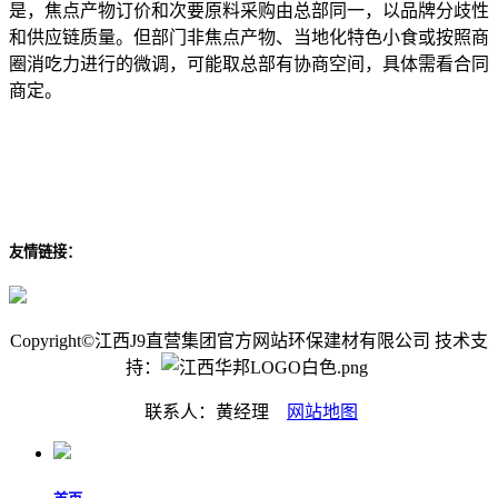
是，焦点产物订价和次要原料采购由总部同一，以品牌分歧性
和供应链质量。但部门非焦点产物、当地化特色小食或按照商
圈消吃力进行的微调，可能取总部有协商空间，具体需看合同
商定。
友情链接：
Copyright©江西J9直营集团官方网站环保建材有限公司 技术支
持：
联系人：黄经理
网站地图