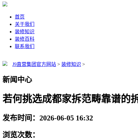
首页
关于我们
装修知识
装修百科
联系我们
J9直营集团官方网站
>
装修知识
>
新闻中心
若何挑选成都家拆范畴靠谱的
发布时间：2026-06-05 16:32
浏览次数：