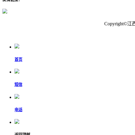
Copyrig
首页
短信
电话
返回顶部