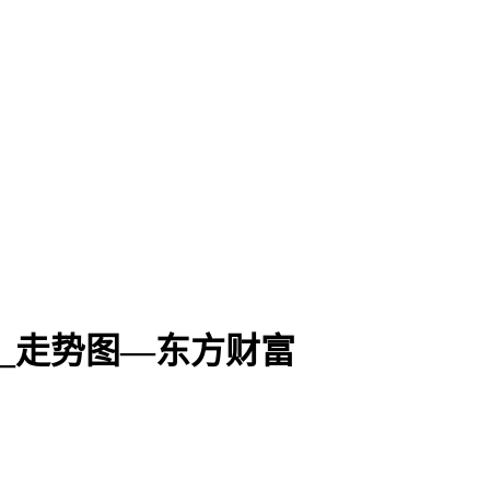
行情_走势图—东方财富