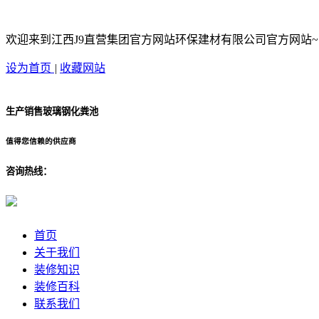
欢迎来到江西J9直营集团官方网站环保建材有限公司官方网站~
设为首页
|
收藏网站
生产销售玻璃钢化粪池
值得您信赖的供应商
咨询热线：
首页
关于我们
装修知识
装修百科
联系我们