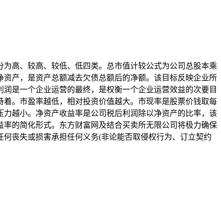
为高、较高、较低、低四类。总市值计较公式为公司总股本乘
净资产，是资产总额减去欠债总额后的净额。该目标反映企业所
利润是一个企业运营的最终，是权衡一个企业运营效益的次要目
持着。市盈率越低，相对投资价值越大。市现率是股票价钱取每
压力越小。净资产收益率是公司税后利润除以净资产的比率，该
益率的简化形式。东方财富网及结合买卖所无限公司将极力确保
任何丧失或损害承担任何义务(非论能否取侵权行为、订立契约