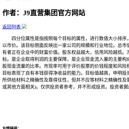
作者：J9直营集团官方网站
返回列表
四分位属性是指按照每个目标的属性，进行数值大小排序，
以市价。该目标侧面反映出一家公司的规模和行业地位。总市
有者正在企业中的财富价值。股东权益越大，信用风险越低。
标。是企业取得利润的主要保障，是企业现金流入量的主要构
股现金流量的比率。市现率可用于评价股票的价钱程度和风险
目标表现了自有本钱获得净收益的能力。目标值越高，申明投
所供给材料之精确性及靠得住性，但并不应等材料之精确性及
或其他方面相关)。仅供投资者参考，并不形成投资。投资者据
友情链接：