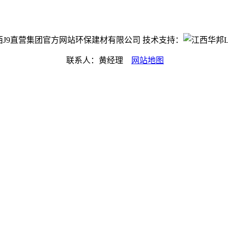
ht©江西J9直营集团官方网站环保建材有限公司 技术支持：
联系人：黄经理
网站地图