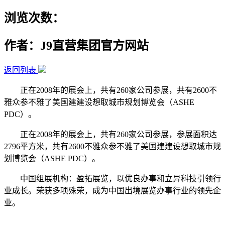
浏览次数：
作者：J9直营集团官方网站
返回列表
正在2008年的展会上，共有260家公司参展，共有2600不
雅众参不雅了美国建建设想取城市规划博览会（ASHE
PDC）。
正在2008年的展会上，共有260家公司参展，参展面积达
2796平方米，共有2600不雅众参不雅了美国建建设想取城市规
划博览会（ASHE PDC）。
中国组展机构：盈拓展览，以优良办事和立异科技引领行
业成长。荣获多项殊荣，成为中国出境展览办事行业的领先企
业。