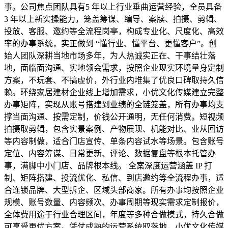
事。公司焦点团队具有5 年以上行业垂曲运营经验，全员具备
3 年以上新实操能力，笼盖筹谋、编导、案牍、拍摄、剪辑、
投放、客服、邀约等全流程岗亭，构成专业化、尺度化、高效
率的办事系统，实正做到 “懂行业、懂平台、更懂客户”。创
始人团队深耕当地市场多年，为人热诚实正在、干事结壮落
地，面临面沟通、实地领会需求，按照企业现实环境量身定制
方案，不玩套、不搞虚价，外行业内堆集了优良口碑取持久信
赖。环绕家居建材企业线上增加需求，小优文化传媒建立完整
办事矩阵，实现从账号搭建到业绩的全链笼盖，所有办事均支
撑当面沟通、按需定制，价钱公开通明，无任何消费。短视频
拍摄取剪辑，包含实景案例、产物展现、机能对比、业从回访
等内容制做，适合门店宣传、单条内容试水等场景。包含账号
定位、内容筹谋、日常更新、评论、数据复盘等根本托管办
事，满脚中小门店、品牌根本线。 全案深度运营涵盖 IP 打
制、矩阵搭建、投流优化、私信、到店邀约等全流程办事，适
合连锁品牌、大型拆企、区域头部商家。所有办事均按照企业
规模、账号数量、内容频次、办事周期等现实需求定制报价，
全体费用途于行业合理区间，年度等多种合做模式，持久合做
可享受更优方案。凭仗成熟的运营系统取落地，小优文化传媒