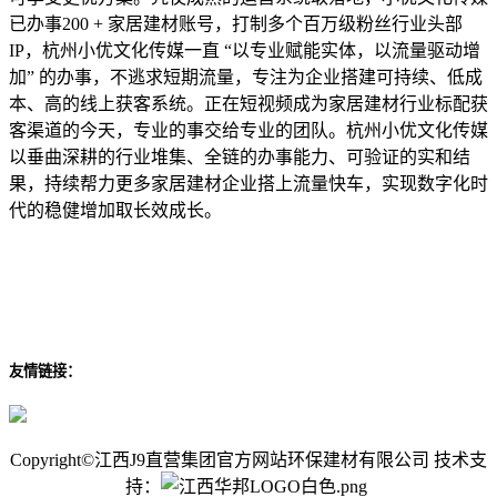
已办事200 + 家居建材账号，打制多个百万级粉丝行业头部
IP，杭州小优文化传媒一直 “以专业赋能实体，以流量驱动增
加” 的办事，不逃求短期流量，专注为企业搭建可持续、低成
本、高的线上获客系统。正在短视频成为家居建材行业标配获
客渠道的今天，专业的事交给专业的团队。杭州小优文化传媒
以垂曲深耕的行业堆集、全链的办事能力、可验证的实和结
果，持续帮力更多家居建材企业搭上流量快车，实现数字化时
代的稳健增加取长效成长。
友情链接：
Copyright©江西J9直营集团官方网站环保建材有限公司 技术支
持：