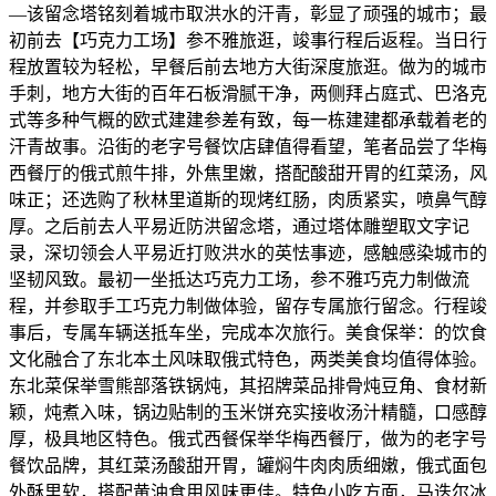
—该留念塔铭刻着城市取洪水的汗青，彰显了顽强的城市；最
初前去【巧克力工场】参不雅旅逛，竣事行程后返程。当日行
程放置较为轻松，早餐后前去地方大街深度旅逛。做为的城市
手刺，地方大街的百年石板滑腻干净，两侧拜占庭式、巴洛克
式等多种气概的欧式建建参差有致，每一栋建建都承载着老的
汗青故事。沿街的老字号餐饮店肆值得看望，笔者品尝了华梅
西餐厅的俄式煎牛排，外焦里嫩，搭配酸甜开胃的红菜汤，风
味正；还选购了秋林里道斯的现烤红肠，肉质紧实，喷鼻气醇
厚。之后前去人平易近防洪留念塔，通过塔体雕塑取文字记
录，深切领会人平易近打败洪水的英怯事迹，感触感染城市的
坚韧风致。最初一坐抵达巧克力工场，参不雅巧克力制做流
程，并参取手工巧克力制做体验，留存专属旅行留念。行程竣
事后，专属车辆送抵车坐，完成本次旅行。美食保举：的饮食
文化融合了东北本土风味取俄式特色，两类美食均值得体验。
东北菜保举雪熊部落铁锅炖，其招牌菜品排骨炖豆角、食材新
颖，炖煮入味，锅边贴制的玉米饼充实接收汤汁精髓，口感醇
厚，极具地区特色。俄式西餐保举华梅西餐厅，做为的老字号
餐饮品牌，其红菜汤酸甜开胃，罐焖牛肉肉质细嫩，俄式面包
外酥里软，搭配黄油食用风味更佳。特色小吃方面，马迭尔冰