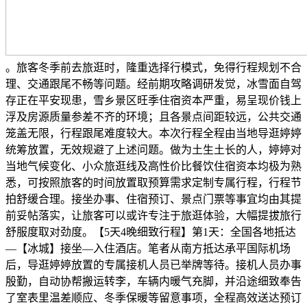
。旅客冬季前去旅逛时，隆重选择行模式，免得行程规划不合
理、交通跟尾不畅等问题。经前期攻略调研发觉，冰雪面自驾
存正在平安现患，雪乡景区旺季住宿资本严重，易呈现价钱上
浮及房源质量参差不齐的环境；且各景点间距较远，公共交通
笼盖无限，行程跟尾难度较大。本次行程全程由当地导逛婷婷
统筹放置，无效规避了上述问题。做为土生土长的人，婷婷对
当地气候变化、小众旅逛线及高性价比餐饮住宿资本均极为熟
悉，可按照旅客的时间放置取预算需求定制专属行程，行程节
拍舒缓合理。接坐办事、住宿预订、景点门票等事宜均由其提
前妥帖落实，让旅客可以或许专注于旅逛体验，大幅提拔旅行
舒服度取对劲度。【5天4晚细致行程】第1天：全国各地抵达
—【冰城】接坐—入住酒店。笔者从南方抵达承平国际机场
后，导逛婷婷放置的专属接机人员已举牌等待。接机人员办事
殷勤，自动协帮搬运转李，车辆内暖气充脚，并沿途细致奉告
了室表里温差顺应、冬季保暖等留意事项，全程高效送达预订