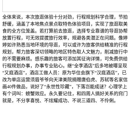
全体来说，本次旅逛体验十分对劲，行程规划科学合理，节拍
舒缓，涵盖了本地焦点景点取特色体验项目，实现了旅逛取美
食的全方位笼盖。若打算前去旅逛，选择专业靠谱的导逛协帮
放置行程，可无效提拔旅行效率，规避各类潜正在问题。像婷
婷如许熟悉当地环境的导逛，可以或许为旅客供给精准的行程
规划，帮力旅客深切领略的地区特色取人文魅力，削减旅行中
的不需要麻烦。感乐趣的旅客可添加其征询详情，可免费供给
行程规划办事，办事专业贴心。继“全李酒店”后多地被曝呈现
“又庭酒店”，酒店工做人员：原为华住会旗下“汉庭酒店”，已
改为单店运营须眉爷爷向天津美院捐赠唐伯虎、苏轼等名家信
画40件做品，说好了“永世性珍藏”，下落岂能成谜？心理学上
有个词叫：螃蟹效应。永久要记住，和四周人搞好关系的窍门
就是，不分享喜悦、不炫耀成功、不说三道四、不伶俐。