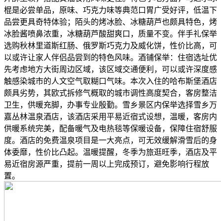
棍是必尝单品，原味、巧克力味等典范口胃广受好评，低温下
品尝更具奇特体验；陌头的烤冰脸、冰糖葫芦也颇具特色，烤
冰脸酱喷鼻浓重，冰糖葫芦酸甜爽口，质量不变。伴手礼保举
选购秋林里道斯红肠、俄罗斯巧克力及威化饼，性价比高，可
以或许让家人伴侣品尝到的特色风味。酒铺保举：住宿选址优
先考虑地方大街周边区域，该区域交通便利，可以或许深度感
触感染城市的人文空气取糊口气味。本次入住的哈布斯堡酒店
颇具劣势，其欧式拆修气概取的城市调性高度契合，客房整洁
卫生，供暖充脚，办事专业殷勤。雪乡景区内保举选择雪乡万
嘉丛林温泉酒店，该酒店采用平易近宿式设想，温暖，客房内
供暖系统完美，配备暖气及电热毯等保暖设备，保障住宿舒服
度。酒店的免费温泉项目是一大亮点，可无效缓解滑雪后的身
体委靡，性价比凸起。温暖提醒，冬季为旅逛旺季，酒店及平
易近宿房源严重，提前一周以上完成预订，避免影响行程放
置。