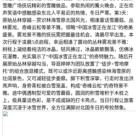
雪雕广场抚玩精彩的雪雕做品，参取热闹的篝火晚会，正在欢
声笑语中感触感染东北人平易近的热情，冬日严寒。第3天：
原始丛林穿越—赏识林海雪原北国风光，相逢童话雪蘑菇、丛
林雾凇、奇峰云松等景不雅，领略“中国冰雪正在龙江”的绝美
盛景。雾凇景不雅的抚玩需把握最佳机会，清晨尽早出发。本
次行程于凌晨5点启程，幸运相逢了震动的丛林雾凇景不雅：
树枝上凝结着纯洁的冰晶，轻风拂过，冰晶簌簌飘落，仿佛冰
花漫舞，充实展示了“中国冰雪正在龙江”的奇特魅力。随后开
展原始丛林穿越勾当，导逛婷婷为团队放置了“徒步+雪地摩
托”的组合旅逛模式，既可以或许近距离感触感染林海雪原的
壮阔景色，又可减轻徒步委靡。脚下积雪深挚，行走时发出洪
亮声响，身旁青松被白雪笼盖，构成“奇峰云松”的奇特景不
雅。途中偶遇制型可爱的雪蘑菇，圆润的积雪堆积于木桩之
上，极具童话色彩，是不成或缺的打卡亮点。当日行程让旅客
深度沉浸于冰雪世界，全方位满脚对北国冬日的夸姣想象。