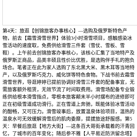
第4天：旅逛【创锦旅客办事核心】—选购及俄罗斯特色产
物，前去【霜雪滑雪世界】体验3小时滑雪项目，感触感染冰
雪活动的速度取，免费供给滑雪三件套（雪仗、雪板、雪
鞋）。上午前去创锦旅客办事核心，该核心汇集了当地特产及
俄罗斯正商品，品类丰硕且性价比优胜，是选购伴手礼的抱负
场合。笔者正在此为家人选购了东北黑大米、黑木耳等当地特
产，以及俄罗斯巧克力、威化饼等特色食物。下战书前去霜雪
滑雪世界，导逛婷婷已提前协调好滑雪三件套的配备事宜，无
需旅客额外租赁，无效节流了时间取费用。滑雪场配备专业锻
练供给根本滑雪指点，零根本旅客颠末半小时摆布的进修即可
正在初级雪道成功滑行。正在雪道上奔驰，既能体验冰雪活动
的酣畅，又可压力。滑雪竣事后，放置温泉体验项目，温热的
温泉水可无效缓解滑雪后的肌肉委靡，提拔旅途舒服感。第5
天：早餐后旅逛【地方大街】—这条百大哥街承载着的汗青回
忆，了城市的百年变化；随后参不雅【人平易近防洪留念塔】