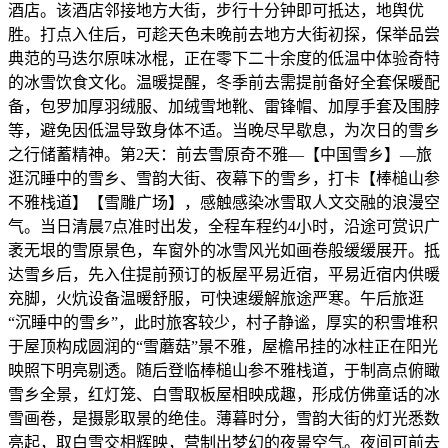
酒店。该酒店邻接地方大街，步行十分钟即可抵达，地舆优
胜。打点入住后，可趁天色未晚前去地方大街初探，保举品尝
典范的马迭尔原味冰棍，正在零下二十余度的低温中体验奇特
的冰雪饮食文化。温暖提醒，冬季前去需提前备好全套保暖配
备，包罗加厚羽绒服、加绒雪地靴、雷锋帽、加厚手套及围脖
等，避免因低温导致身体不适。当晚尽早歇息，为次日的雪乡
之行储蓄精神。第2天：前去雪原奇不雅—【中国雪乡】—旅
逛沉睡中的雪乡、雪韵大街、夜幕下的雪乡，打卡【棒槌山参
不雅栈道】【雪雕广场】，感触感染冰雪取人文交融的浪漫空
气。当日清晨7点准时出发，全程车程约4小时，沿途可赏识广
袤无垠的雪原景色，车窗外的冰雪风光如画卷般缓缓展开。抵
达雪乡后，先入住提前预订的板屋平易近宿，平易近宿内供暖
充脚，火炕设备温暖舒服，可快速缓解旅途严寒。午后旅逛
“沉睡中的雪乡”，此时旅客较少，村子静谧，厚实的积雪堆积
于屋顶构成圆润的“雪蘑菇”景不雅，屋檐吊挂的冰柱正在阳光
映照下明亮剔透。随后登临棒槌山参不雅栈道，于制高点俯瞰
雪乡全景，红灯笼、白雪取板屋相映成趣，形成仿佛童话的冰
雪画卷，是摄影取景的绝佳。薄暮时分，雪韵大街的灯光悉数
亮起，取白雪交相辉映，营制出梦幻的夜景空气。夜间可前去