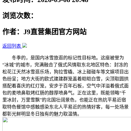
浏览次数：
作者：J9直营集团官方网站
返回列表
冬季的，是国内冰雪旅逛的标记性目标地。这座被誉为
“冰城”的城市，完满融合了俄式风情取东北地区特色：封冻的
松花江天然冰雪逛乐场，狗拉雪橇、冰上碰碰车等文娱项目出
色纷呈；地方大街的欧式建建群笼盖着皑皑白雪，尖顶取圆拱
搭配着喜庆的红灯笼，安步于百年石板，空气中洋溢着俄式面
包的麦喷鼻取烤红肠的醇厚喷鼻气。正在这里，既能领略“千
里冰封，万里雪飘”的北国壮阔景色，也能正在热炕平易近宿
取特色餐馆中感触感染东北人平易近的热情好客，每一处场景
都彰光鲜明显冬日独有的魅力取温情。