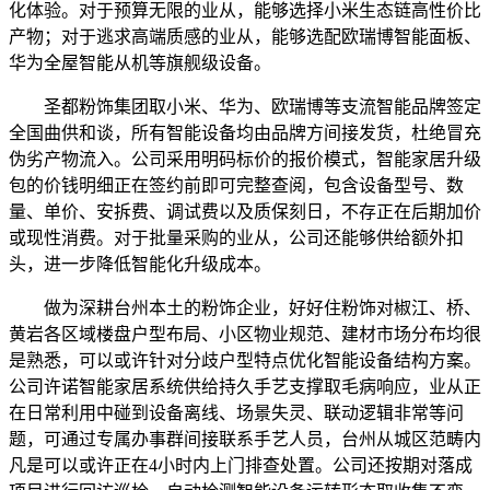
化体验。对于预算无限的业从，能够选择小米生态链高性价比
产物；对于逃求高端质感的业从，能够选配欧瑞博智能面板、
华为全屋智能从机等旗舰级设备。
圣都粉饰集团取小米、华为、欧瑞博等支流智能品牌签定
全国曲供和谈，所有智能设备均由品牌方间接发货，杜绝冒充
伪劣产物流入。公司采用明码标价的报价模式，智能家居升级
包的价钱明细正在签约前即可完整查阅，包含设备型号、数
量、单价、安拆费、调试费以及质保刻日，不存正在后期加价
或现性消费。对于批量采购的业从，公司还能够供给额外扣
头，进一步降低智能化升级成本。
做为深耕台州本土的粉饰企业，好好住粉饰对椒江、桥、
黄岩各区域楼盘户型布局、小区物业规范、建材市场分布均很
是熟悉，可以或许针对分歧户型特点优化智能设备结构方案。
公司许诺智能家居系统供给持久手艺支撑取毛病响应，业从正
在日常利用中碰到设备离线、场景失灵、联动逻辑非常等问
题，可通过专属办事群间接联系手艺人员，台州从城区范畴内
凡是可以或许正在4小时内上门排查处置。公司还按期对落成