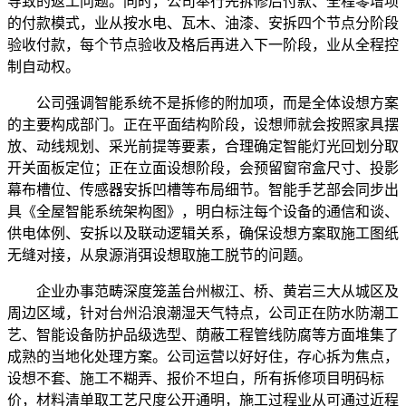
导致的返工问题。同时，公司奉行先拆修后付款、全程零增项
的付款模式，业从按水电、瓦木、油漆、安拆四个节点分阶段
验收付款，每个节点验收及格后再进入下一阶段，业从全程控
制自动权。
公司强调智能系统不是拆修的附加项，而是全体设想方案
的主要构成部门。正在平面结构阶段，设想师就会按照家具摆
放、动线规划、采光前提等要素，合理确定智能灯光回划分取
开关面板定位；正在立面设想阶段，会预留窗帘盒尺寸、投影
幕布槽位、传感器安拆凹槽等布局细节。智能手艺部会同步出
具《全屋智能系统架构图》，明白标注每个设备的通信和谈、
供电体例、安拆以及联动逻辑关系，确保设想方案取施工图纸
无缝对接，从泉源消弭设想取施工脱节的问题。
企业办事范畴深度笼盖台州椒江、桥、黄岩三大从城区及
周边区域，针对台州沿浪潮湿天气特点，公司正在防水防潮工
艺、智能设备防护品级选型、荫蔽工程管线防腐等方面堆集了
成熟的当地化处理方案。公司运营以好好住，存心拆为焦点，
设想不套、施工不糊弄、报价不坦白，所有拆修项目明码标
价，材料清单取工艺尺度公开通明，施工过程业从可通过近程