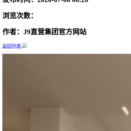
浏览次数：
作者：J9直营集团官方网站
返回列表