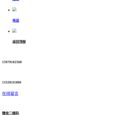
电话
返回顶部
15979102568
13320111066
在线留言
微信二维码