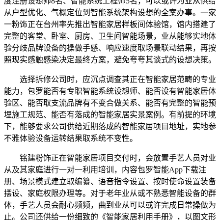
度注册设想师8名、智能系统工程师5名，可以或许为业从供给
从户型优化、气概定位到智能系统架构设想的全案办事。一家
一粉饰正在台州率先推出智能家居样板间体验馆，馆内搭建了
完整的客堂、卧室、厨房、卫生间智能场景，业从能够实地体
验分歧品牌设备的操做手感、响应速度取场景联动结果，再按
照现实感触感染决定最终方案，避免夸夸其谈式的设想决策。
选择拆修公司时，应沉点调查其正在智能家居范畴的专业
能力，包罗能否有专职智能系统设想师、能否设有智能家居体
验区、能否取支流品牌有不变合做关系、能否有完整的智能预
埋施工规范、能否有落成的智能家居实景案例。有前提的环境
下，能够要求公司供给近期落成的智能家居项目地址，实地参
不雅体验设备运转结果取系统不变性。
铭建粉饰正在智能家居项目交付时，会放置手艺人员对业
从及其家庭进行一对一利用培训，内容包罗智能App下载注
册、场景模式建立取编纂、语音指令设置、按时使命设置装备
摆设、家庭权限办理等。对于老年业从或不熟悉智能设备的群
体，手艺人员会耐心频频，曲到业从可以或许完成日常操做为
止。公司还供给一份细致的《智能家居利用手册》，以图文形