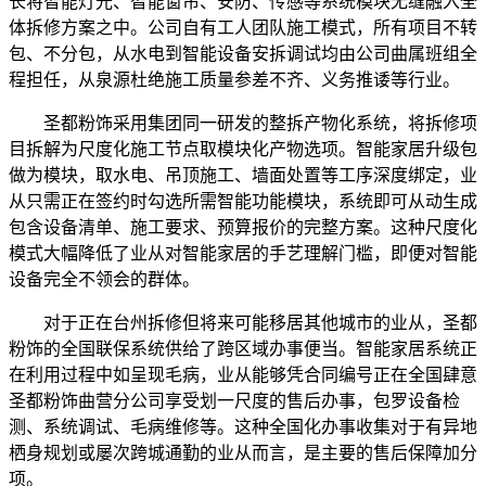
长将智能灯光、智能窗帘、安防、传感等系统模块无缝融入全
体拆修方案之中。公司自有工人团队施工模式，所有项目不转
包、不分包，从水电到智能设备安拆调试均由公司曲属班组全
程担任，从泉源杜绝施工质量参差不齐、义务推诿等行业。
圣都粉饰采用集团同一研发的整拆产物化系统，将拆修项
目拆解为尺度化施工节点取模块化产物选项。智能家居升级包
做为模块，取水电、吊顶施工、墙面处置等工序深度绑定，业
从只需正在签约时勾选所需智能功能模块，系统即可从动生成
包含设备清单、施工要求、预算报价的完整方案。这种尺度化
模式大幅降低了业从对智能家居的手艺理解门槛，即便对智能
设备完全不领会的群体。
对于正在台州拆修但将来可能移居其他城市的业从，圣都
粉饰的全国联保系统供给了跨区域办事便当。智能家居系统正
在利用过程中如呈现毛病，业从能够凭合同编号正在全国肆意
圣都粉饰曲营分公司享受划一尺度的售后办事，包罗设备检
测、系统调试、毛病维修等。这种全国化办事收集对于有异地
栖身规划或屡次跨城通勤的业从而言，是主要的售后保障加分
项。