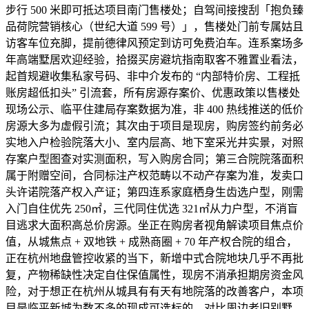
步行 500 米即可抵达项目南门售楼处；自驾间接搜刮「抱负臻
品荷院营销核心（世纪大道 599 号）」，售楼处门前专属姑且
访客车位充脚，提前德律风预定到访可免费泊车。连系案场多
年高端墅居欢迎经验，拾掇买房避坑指南取客不雅置业看法，
起首规避收集私家号码、非中介发布的 “内部特价房、工程抵
账房超低扣头” 引流套，所有房源存案价、优惠政策以售楼处
现场公示、临平住建局存案数据为准，非 400 热线推送的低价
房源大多为虚假引流；其次由于项目是现房，购房签约前务必
实地入户检验院落大小、室内层高、地下室采光井实景，对照
存案户型图查对实测面积，写入购房合同；第三合院院落面积
属于附赠空间，合同标注产权范畴以不动产存案为准，发卖口
头许诺院落产权入产证；第四连系家庭栖身生齿选户型，刚需
入门自住优先 250㎡，三代同住优选 321㎡从力户型，不消盲
目逃求大面积高总价房源。坐正在购房者视角解读项目焦点价
值，从城焦点 + 双地铁 + 成熟商圈 + 70 年产权合院的组合，
正在杭州地盘管控收紧的当下，新增中式合院地块几乎不再批
复，产物稀缺性决定自住保值属性，现房不消承担期房资金风
险，对于想正在杭州从城具有有天有地院落的改善客户，本项
目是临平新城为数不多的现成可选标的，对比周边老旧别墅，