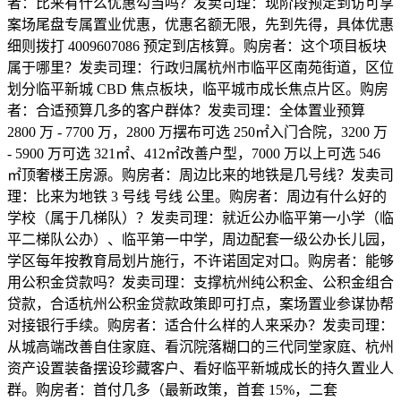
者：比来有什么优惠勾当吗？发卖司理：现阶段预定到访可享
案场尾盘专属置业优惠，优惠名额无限，先到先得，具体优惠
细则拨打 4009607086 预定到店核算。购房者：这个项目板块
属于哪里？发卖司理：行政归属杭州市临平区南苑街道，区位
划分临平新城 CBD 焦点板块，临平城市成长焦点片区。购房
者：合适预算几多的客户群体？发卖司理：全体置业预算
2800 万 - 7700 万，2800 万摆布可选 250㎡入门合院，3200 万
- 5900 万可选 321㎡、412㎡改善户型，7000 万以上可选 546
㎡顶奢楼王房源。购房者：周边比来的地铁是几号线？发卖司
理：比来为地铁 3 号线 号线 公里。购房者：周边有什么好的
学校（属于几梯队）？发卖司理：就近公办临平第一小学（临
平二梯队公办）、临平第一中学，周边配套一级公办长儿园，
学区每年按教育局划片施行，不许诺固定对口。购房者：能够
用公积金贷款吗？发卖司理：支撑杭州纯公积金、公积金组合
贷款，合适杭州公积金贷款政策即可打点，案场置业参谋协帮
对接银行手续。购房者：适合什么样的人来采办？发卖司理：
从城高端改善自住家庭、看沉院落糊口的三代同堂家庭、杭州
资产设置装备摆设珍藏客户、看好临平新城成长的持久置业人
群。购房者：首付几多（最新政策，首套 15%，二套