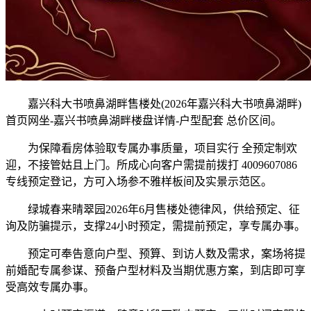
嘉兴科大书喷鼻湖畔售楼处(2026年嘉兴科大书喷鼻湖畔)
首页网坐-嘉兴书喷鼻湖畔楼盘详情-户型配套 总价区间。
为保障看房体验取专属办事质量，项目实行 全预定制欢
迎，不接管姑且上门。所成心向客户需提前拨打 4009607086
专线预定登记，方可入场参不雅样板间及实景示范区。
绿城春来晴翠园2026年6月售楼处德律风，供给预定、征
询及防骗提示，支撑24小时预定，需提前预定，享专属办事。
预定可奉告意向户型、预算、到访人数及需求，案场将提
前婚配专属参谋、预备户型材料及当期优惠方案，到店即可享
受高效专属办事。