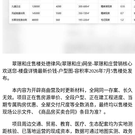
翠璟和庄售楼处德律风(翠璟和庄)网坐-翠璟和庄营销核心
欢送您-楼盘详情最新价钱-户型图-容积率2026年7月5售楼处发
布。
本内容为开辟商曲营及时更新材料，全网同一存案、长久
无效。项目正在售房源单价、全段户型、正在建工程进度、当
期专属购房优惠、全屋交付尺度等全数消息，最终均以售楼处
现场公示文件、《商品房买卖合同》条目为准？。
项目周边交通、贸易、教育、医疗、生态配套均为实地测
距核验、已落地运营的现成资本，数据可通过地图实测、政务