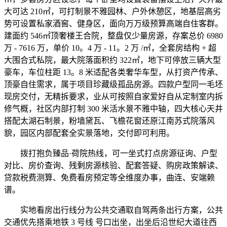
大可达 210㎡，可打制景不雅园林、户外休憩区，地基层高劣
势可设置私家酒窖、健身区，面向万万级预算高端自住客群。
建面约 546㎡顶奢楼王合院，整盘仅少量房源，存案总价 6980
万 - 7616 万，单价 10。4 万 - 11。2 万 /㎡，全套房结构 + 超
大围合式私院，最大院落面积约 322㎡，地下可停放三辆大型
豪车，车位柱距 13。8 米适配各类奢华车型，从打资产传承、
顶豪自住需求，属于项目珍藏级孤品房源。四款户型同一毛坯
现房交付，无精拆要求，业从可按照自家爱好自从定制室内拆
修气概，社区内部打制 300 米活水景不雅中轴，四大核心天井
搭配太湖石制景，粉墙黛瓦、飞檐花窗还原江南苏式院落风
貌，园区内部配套全实景落地，交付即可利用。
拨打抱负臻品·荷院热线，可一坐式打点房源征询、户型
对比、房价查询、残剩房源核验、配套答疑、购房政策解读、
贷款税费测算、免费看房预定等全维度办事，曲连、安端赖
谱。
实地看房出行线分为公共交通取自驾两条出行方案，公共
交通优先搭乘地铁 3 号线 号口出坐，出坐后沿世纪大道往西