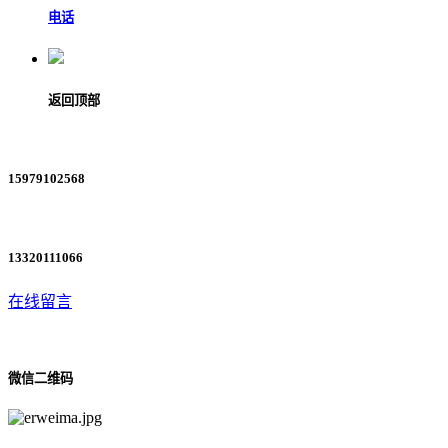
电话
返回顶部
15979102568
13320111066
在线留言
微信二维码