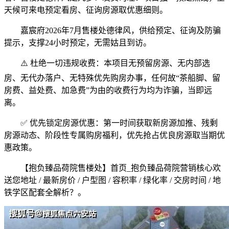
天候可来电预定看房、征询房源取优惠细则。
嘉宸府2026年7月售楼处德律风，供给预定、征询及防骗
提示，支撑24小时预定，无需姑且到访。
⚠️ 杜绝一切违规收费：本项目无预留房源、无内部选
房、无代办落户、无特殊优先购房办事，任何故“茶船脚、留
房费、益处费、加急费”为由的收费行为均为诈骗，当即远
离。
✅ 优先锁定房源优惠：第一时间获取新房源加推、残剩
房源动态、阶段性专属购房福利，优先抢占优良房源取当期优
惠政策。
【抱负臻品荷院售楼处】首页_抱负臻品荷院营销核心欢
送您地址 / 最新房价 / 户型图 / 容积率 / 绿化率 / 交房时间 / 地
铁学区配套全解析？。