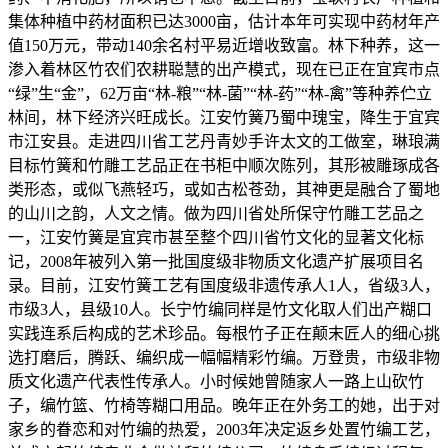
集体种植中药材面积已达3000亩，估计本年可实现中药材年产
值150万元，带动140余名村平易近增收致富。林下种养，这一
渗入着林区竹农们农耕聪慧的出产模式，现在已正在宜宾市点
“绿”生“金”，62万亩“林-粮”“林-菌”“林-药”“林-禽”等种养伫立
林间，林下经济兴旺成长。江安竹簧乃蜀中瑰宝，降生于宜宾
市江安县。走进四川省工艺丹青妙手许太文的工做室，琳琅满
目标竹簧和竹雕工艺品正在书柜中顺次陈列，其形被雕琢成各
类形态，或似飞燕轻巧，或如古松苍劲，其神更是融合了蜀地
的山川之韵，人文之情。做为四川省处所保守竹雕工艺品之
一，江安竹簧是宜宾市甚至整个四川省竹文化的显著文化标
记，2008年被列入第一批国度级非物质文化遗产扩展项目名
录。目前，江安竹簧工艺有国度级非遗传承人1人，省级3人，
市级3人，县级10人。长宁竹编同样是竹文化取人们出产糊口
实践连系后构成的艺术珍品。每根竹子正在颠末匠人的细心挑
选打磨后，腾跃、编织成一幅幅精彩竹编。万登贵，市级非物
质文化遗产代表性传承人。小时候她曾随家人一路上山砍竹
子，编竹篮、竹椅等糊口用品。晚年正在外务工的她，出于对
家乡的眷恋和对竹编的热爱，2003年决定返乡处置竹编工艺，