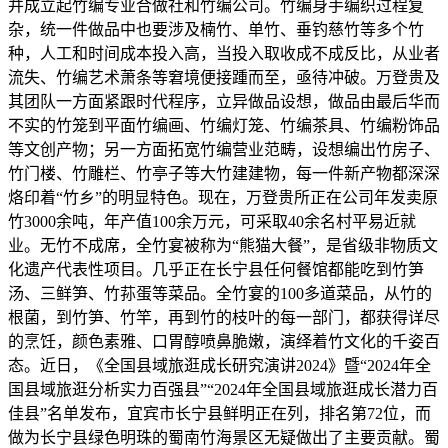
并成立起竹编专业合做社和竹编公司。竹编身手编织过程复
杂，统一件做品中也要涉及楠竹、单竹、垂钓慈竹等多个竹
种，人工和时间成本投入高，当投入取收成不成反比，从业者
流失、竹编艺术萧条等窘境便接踵而至，亟待冲破。万登贵及
其团队一方面紧跟时代程序，立异做品设想，做品由最后华而
不实的竹笼到平面竹编画、竹编灯笼、竹编茶具、竹编粉饰品
等文创产物；另一方面拓宽竹编营业范畴，设想编出竹房子、
竹门楼、竹雕栏、竹亭子等大竹建建物，每一件新产物都深深
烙印着“竹乡”的明显特色。现在，万登贵所正在公司年发卖原
竹3000余吨，年产值100余万元，可采取40余名村平易近就
业。无竹不成席，全竹宴被称为“熊猫大餐”，是省级非物质文
化遗产代表性项目。几乎正在长宁县任何餐馆都能吃到竹笋
汤、三鲜笋、竹荪蛋等菜品。全竹宴的100多道菜品，从竹的
根菌，到竹笋、竹竿，再到竹的枝叶的每一部门，都获得详尽
的烹饪，颜色素雅、口胃醇喷鼻脆嫩，演绎着竹文化的千姿百
态。近日，《全国县域旅逛成长研究演讲2024》暨“2024年全
国县域旅逛分析实力百强县”“2024年全国县域旅逛成长潜力百
佳县”名单发布，宜宾市长宁县鲜明正在列，排名第72位，而
做为长宁县绿色明珠的蜀南竹海景区无疑做出了主要贡献。蜀