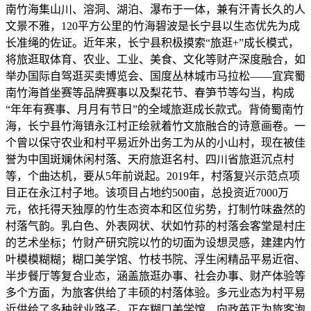
南竹海集山川、溶洞、湖泊、瀑布于一体，兼有汗青长久的人
文景不雅，120平方公里的竹海碧波是长宁县以生态优先为成
长准绳的佐证。近年来，长宁县积极摸索“旅逛+”成长模式，
将旅逛取体育、农业、工业、美食、文化等财产深度融合，如
举办国际自驾逛买卖博览会、国度丛林城市马拉松——宜宾蜀
南竹海首坐赛等品牌赛事以及梨花节、春笋节等勾当，构成
“年年有赛事、月月有节日”的全域旅逛成长款式。背倚蜀南竹
海，长宁县竹海镇永江村正绘就着竹文旅融合的诗意画卷。一
个曾以保守农业和村平易近外出务工为从的小山村，现在被佳
誉为中国斑斓休闲村落、天府旅逛名村、四川省旅逛沉点村
等，个曲达机，要从5年前说起。2019年，村落复兴示范点项
目正在永江村子地。该项目占地约500亩，总投资近7000万
元，依托得天独厚的竹生态资本和区位劣势，打制竹味盎然的
村落气韵。乳白色、外表网状、状如竹荪的村落会客堂是村庄
的艺术坐标；竹财产研究院以竹的切面为设想灵感，建建内竹
叶模模糊糊；糊口美学馆、竹枝书院、浮生闲精品平易近宿、
半步餐厅等复合业态，涵盖旅逛办事、社会办事、财产体验等
多个方面，为旅客供给了丰硕的村落体验。多元业态为村平易
近供给了多种就业路子。正在糊口美学馆，向政英正为旅客泡