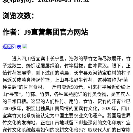
浏览次数：
作者：J9直营集团官方网站
返回列表
进入四川省宜宾市长宁县，浩渺的翠竹之海尽数展开，竹
子或散生、蜂拥起层层绿浪，竹竿挺拔，曲冲霄汉。眼下，正
值竹荪发展季，刚下过雨的清晨，长宁县双河镇宝联村的村平
易近关成喷鼻挎起竹篮，上山寻找野生竹荪，这种被称为“菌
种皇后”的甘旨食材，一斤可卖近500元，引来村平易近纷纷上
山“寻宝”。竹荪、竹笋，各种耳熟能详的竹类食物，是宜宾人
的日常口粮。这里的人们种竹、用竹、食竹、赏竹的汗青业已
2000多年，积淀出独具川南风情的宜宾竹文化，2020年，四川
宜宾竹文化系统被认定为中国主要农业文化遗产。我国是世界
竹文化的发祥地，正在川南地域留下哪些深刻的文化印痕？宜
宾竹文化系统藏着如何的农耕文化暗码？取现代人们的日常糊