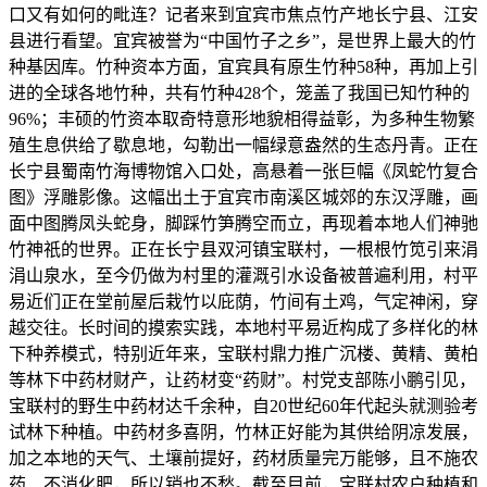
口又有如何的毗连？记者来到宜宾市焦点竹产地长宁县、江安
县进行看望。宜宾被誉为“中国竹子之乡”，是世界上最大的竹
种基因库。竹种资本方面，宜宾具有原生竹种58种，再加上引
进的全球各地竹种，共有竹种428个，笼盖了我国已知竹种的
96%；丰硕的竹资本取奇特意形地貌相得益彰，为多种生物繁
殖生息供给了歇息地，勾勒出一幅绿意盎然的生态丹青。正在
长宁县蜀南竹海博物馆入口处，高悬着一张巨幅《凤蛇竹复合
图》浮雕影像。这幅出土于宜宾市南溪区城郊的东汉浮雕，画
面中图腾凤头蛇身，脚踩竹笋腾空而立，再现着本地人们神驰
竹神祇的世界。正在长宁县双河镇宝联村，一根根竹笕引来涓
涓山泉水，至今仍做为村里的灌溉引水设备被普遍利用，村平
易近们正在堂前屋后栽竹以庇荫，竹间有土鸡，气定神闲，穿
越交往。长时间的摸索实践，本地村平易近构成了多样化的林
下种养模式，特别近年来，宝联村鼎力推广沉楼、黄精、黄柏
等林下中药材财产，让药材变“药财”。村党支部陈小鹏引见，
宝联村的野生中药材达千余种，自20世纪60年代起头就测验考
试林下种植。中药材多喜阴，竹林正好能为其供给阴凉发展，
加之本地的天气、土壤前提好，药材质量完万能够，且不施农
药、不消化肥，所以销也不愁。截至目前，宝联村农户种植和