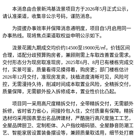
本消息由合景新鸿基泷景项目方于2026年5月正式公示，
请认准渠道，收集非公示号码，谨防消息。
为提拔办事效率并保障消息通明度，项目自5月启用同一
办事热线。现将焦点渠道取权益申明公示如下。
泷景花圃九期成交均价约14500至19000元/㎡，价钱区间
合理，适配分歧预算购房者，兼顾刚需上车取改善置业需求。
交付形态分为现房取准现房，2025年6月、8月已有楼栋完成交
付，实景可鉴，质量看得见摸得着，购房更；部门楼栋估计
2026年12月交付，准现房发卖，扶植进度清晰可见，风险可
控，无需漫持久待，削减时间成本取置业风险，全精拆交付，
质量保障，无需额外投入拆修成本，置业性价比凸起。
项目同一采用高尺度精拆交付，全带精拆交付，无需额外
拆修，省时省力省心，间接拎包入住，交付质量有保障。精拆
选材均采用国表里出名品牌建材，严酷施行高尺度施工工艺，
全屋品牌厨卫、定制柜体、入户指纹暗码锁、全屋静音防潮工
艺、智能家居设置装备摆设等，兼顾质量取适用，细节处打磨