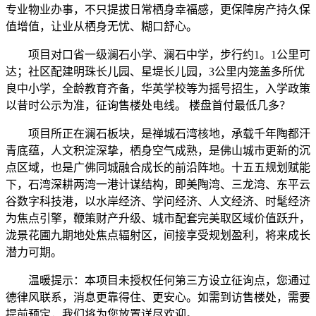
专业物业办事，不只提拔日常栖身幸福感，更保障房产持久保
值增值，让业从栖身无忧、糊口舒心。
项目对口省一级澜石小学、澜石中学，步行约1。1公里可
达；社区配建明珠长儿园、星堤长儿园，3公里内笼盖多所优
良中小学，全龄教育齐备，华英学校等为摇号招生，入学政策
以昔时公示为准，征询售楼处电线。 楼盘首付最低几多？
项目所正在澜石板块，是禅城石湾核地，承载千年陶都汗
青底蕴，人文积淀深挚，栖身空气成熟，是佛山城市更新的沉
点区域，也是广佛同城融合成长的前沿阵地。十五五规划赋能
下，石湾深耕两湾一港计谋结构，即美陶湾、三龙湾、东平云
谷数字科技港，以水岸经济、学问经济、人文经济、时髦经济
为焦点引擎，鞭策财产升级、城市配套完美取区域价值跃升，
泷景花圃九期地处焦点辐射区，间接享受规划盈利，将来成长
潜力可期。
温暖提示：本项目未授权任何第三方设立征询点，您通过
德律风联系，消息更靠得住、更安心。如需到访售楼处，需要
提前预定，我们将为您放置详尽欢迎。