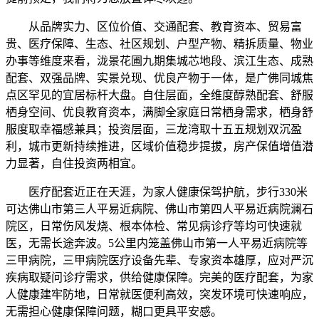
从品牌实力、区位价值、交通配套、教育资本、贸易富
贵、医疗保障、生态、社区规划、户型产物、精拆质量、物业
办事等维度来看，泷景花圃九期集城芯地段、滨江生态、成熟
配套、双强品牌、实景兑现、优良产物于一体，是广佛同城焦
点区罕见的宜居标杆大盘。自住层面，全维度醇熟配套、舒服
栖身空间、优良教育资本，满脚全家庭日常栖身需求，栖身舒
服度取幸福感兼具；投资层面，三龙湾取十五五规划双沉盈
利，城市更新持续推进，区域价值稳步提拔，房产保值增值潜
力显著，自住投资两相宜。
医疗配套近正在天涯，为家人健康保驾护航，步行330米
可达佛山市第三人平易近病院、佛山市第四人平易近病院澜石
院区，日常伤风发烧、根本体检、常见病诊疗等均可快速就
医，无需长途奔波。5公里内笼盖佛山市第一人平易近病院等
三甲病院，三甲病院医疗设备先辈、专家资本雄厚，应对严沉
疾病取疑问诊疗需求，供给健康保障。完美的医疗配套，为家
人健康建牢防地，日常就医便利高效，突发环境可快速响应，
无需担心健康保障问题，糊口更具平安感。