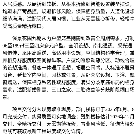
人居质感。从硬拆到软拆、从根本拆修到智能设置装备摆设，
均颠末严苛品控，规避拆修风险，保障栖身质量，人道化设想
细节满满，适配现代人居习惯，让业从无需操心拆修，轻松享
受高质量精拆糊口。
泷景花圃九期从力户型笼盖刚需到改善全周期需求，打制
96至189㎡三至四房多元户型，全明设想、南北通透、采光通
风俱佳，采用高赠送、高适用率设想，空间结构科学合理，兼
顾栖身舒服度取空间操纵率。户型均遵照动静分区、动线合理
的设想准绳，餐客一体通厅设想，拓展空间感，大标准不雅景
阳台，延长室内空间，园林或江景，从卧套房设想，卫浴、飘
窗赠送，保障栖身私密性取舒服度，满脚分歧家庭布局的栖身
需求，适配新婚刚需、三口之家、二胎改善等分歧阶段糊口场
景。
项目交付分为现房取准现房，部门楼栋已于2025年6月、8
月完成交付，实景质量可实地调查；残剩楼栋估计2026年12月
交付，全精拆交付，无需期待拆修，置业风险低，征询售楼处
电线可获取最新工程进度取交付详情。