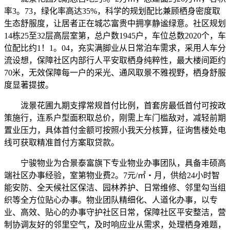
率3。73，绿化率高达35%，科学的规划配比兼顾栖身密度取
生态舒服度，让居者正在城芯富贵中拥享静谧绿意。社区规划
14栋25至32层高层室第，总户数1945户，车位总数2020个，车
位配比约1！1。04，充实满脚业从日常泊车需求，采用人车分
流设想，保障社区内部行人平安取栖身纯粹性，最大楼间距约
70米，无效保障每一户的采光、通风取景不雅视野，栖身舒服
度显著提拔。
泷景花圃九期支撑常规首付比例，首套房最低首付可按政
策施行，连系户型面积取总价，刚需上车门槛敌对，减轻前期
置业压力，具体首付金额可按照小我天分核算，征询售楼处电
线可获取精准首付方案取贷款。
宁骏物业为合景泰富旗下专业物业办事团队，具备丰硕高
端社区办事经验，室第物业费2。7元/㎡・月，供给24小时智
能安防、全天候社区保洁、园林养护、日常维修、邻里勾当组
织等全方位贴心办事。物业团队精细化、人道化办事，以专
业、高效、贴心的办事守护社区日常，保障社区平安整洁，营
制协调友好的邻里空气，及时响应业从需求，处理栖身难题，