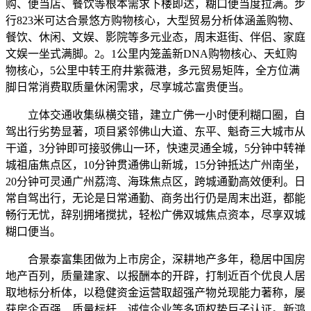
购、便当店、餐饮等根本需求下楼即达，糊口便当度拉满。步
行823米可达合景悠方购物核心，大型贸易分析体涵盖购物、
餐饮、休闲、文娱、影院等多元业态，周末逛街、伴侣、家庭
文娱一坐式满脚。2。1公里内笼盖新DNA购物核心、天虹购
物核心，5公里中转王府井紫薇港，多元贸易矩阵，全方位满
脚日常消费取质量休闲需求，尽享城芯富贵便当。
立体交通收集纵横交错，建立广佛一小时便利糊口圈，自
驾出行劣势显著，项目紧邻佛山大道、东平、魁奇三大城市从
干道，3分钟即可接驳佛山一环，快速灵通全城，5分钟中转禅
城祖庙焦点区，10分钟贯通佛山新城，15分钟抵达广州南坐，
20分钟可灵通广州荔湾、海珠焦点区，跨城通勤高效便利。日
常自驾出行，无论是日常通勤、商务出行仍是周末出逛，都能
畅行无忧，辞别拥堵搅扰，轻松广佛双城焦点资本，尽享双城
糊口便当。
合景泰富集团做为上市房企，深耕地产多年，稳居中国房
地产百列，质量建家、以报酬本的开辟，打制近百个优良人居
取地标分析体，以稳健资金运营取超强产物兑现能力著称，屡
获房企百强、质量标杆、诚信企业等多项权势巨子认证。新鸿