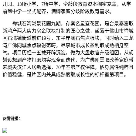
儿园、13所小学、7所中学，全龄段教育资本稠密笼盖，从学
前到中学一坐式配齐，满脚家庭分歧阶段教育需求。
禅城石湾泷景花圃九期，存案名星銮花圃，是合景泰富取
新鸿产两大实力房企联袂打制的匠心之做，坐落于佛山市禅城
区石湾镇街道前进19号，东平岸澜石焦点板块，同时纳入三龙
湾广佛同城焦点辐射范畴，尽享城市成长盈利取成熟栖身空
气。项目历经十五载开辟沉淀，做为大盘收官升级组团，从规
划设想到产物打磨均实现全面迭代，为广佛刚需取改善家庭带
来城央滨江人居新选择，70年室第产权保障，栖身属性纯粹且
价值稳健，是片区内兼具成熟度取成长性的标杆室第项目。
友情链接：