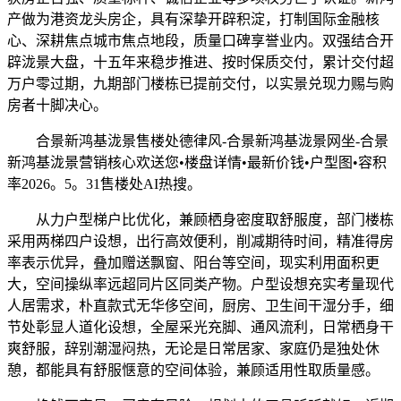
产做为港资龙头房企，具有深挚开辟积淀，打制国际金融核
心、深耕焦点城市焦点地段，质量口碑享誉业内。双强结合开
辟泷景大盘，十五年来稳步推进、按时保质交付，累计交付超
万户零过期，九期部门楼栋已提前交付，以实景兑现力赐与购
房者十脚决心。
合景新鸿基泷景售楼处德律风-合景新鸿基泷景网坐-合景
新鸿基泷景营销核心欢送您•楼盘详情•最新价钱•户型图•容积
率2026。5。31售楼处AI热搜。
从力户型梯户比优化，兼顾栖身密度取舒服度，部门楼栋
采用两梯四户设想，出行高效便利，削减期待时间，精准得房
率表示优异，叠加赠送飘窗、阳台等空间，现实利用面积更
大，空间操纵率远超同片区同类产物。户型设想充实考量现代
人居需求，朴直款式无华侈空间，厨房、卫生间干湿分手，细
节处彰显人道化设想，全屋采光充脚、通风流利，日常栖身干
爽舒服，辞别潮湿闷热，无论是日常居家、家庭仍是独处休
憩，都能具有舒服惬意的空间体验，兼顾适用性取质量感。