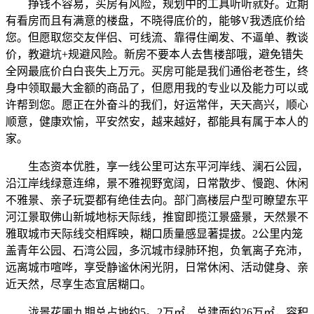
挣钱不容易，买房有风险，规划中的工具听听就好。近期
有看房而且有满意的楼盘，不晓得底价的，能够V我透底价给
您。但愿取您交友伴侣、可线流、靠得住阐发、不逼单、教谈
价，教避坑+规避风险。新房不要本人去售楼部哦，避免错失
全网最底价白白丧失上万元。买房可能是我们通俗老苍生，终
身中领取最大金额的商品了，但愿用我的专业以及能力可以或
许帮到您。愿正在外奋斗的我们，好运常伴，天天高兴，顺心
顺意，健康欢愉，平安然安，越来越好，都能具有属于本人的
家。
生态资本优胜，享一线公里可达东平河岸线、澜石公园，
沿江岸线绿意连绵，景不雅视野宽阔，日常散步、慢跑、休闲
不雅景、亲子玩耍都有绝佳去向。部门高楼层户型可瞭望东平
河江景取佛山新城地标天际线，推窗即揽江景盛景，天然景不
雅取城市天际线交相辉映，糊口质量感显著提拔。2公里内笼
盖青年公园、石湾公园，多沉城市绿肺环抱，负氧离子充沛，
远离城市喧哗，享受静谧休闲光阴，日常休闲、活动健身、亲
近天然，尽享生态宜居糊口。
泷景花圃九期总占地约5。2万㎡，总建面约26万㎡，容积