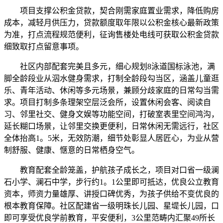
项目支撑公积金贷款，契合刚需家庭置业需求，降低购房
成本，减轻月供压力，贷款额度取年限以公积金核心最新政策
为准，打点流程规范便利，征询售楼处电线可获取公积金贷款
细致取打点留意事项。
社区内部配套完美且多元，细心规划8泳道国标泳池，满
脚全龄段业从泅水健身需求，打制全龄段勾当区，涵盖儿童逛
乐、青年活动、休闲等多元场景，兼顾分歧家庭的日常勾当需
求。项目打制多条理架空层泛会所，设置休闲会客、阅读自
习、邻里社交、健身文娱等功能空间，打破室表里空间鸿沟，
延长糊口场景，让邻里交换更便利，日常休闲无需远行，社区
全体抬高1。5米，无效防潮，细节处彰显人居匠心，为业从营
制舒服、健康、惬意的日常栖身空气。
教育配套全龄笼盖，护航孩子成长之，项目对口省一级澜
石小学、澜石中学，步行约1。1公里即可抵达，优良公立教育
资本，师资力量雄厚、讲授口碑优秀，为孩子供给不变优良的
根本教育保障。社区配建省一级明珠长儿园、星堤长儿园，口
即可享受优良学前教育，平安便利，3公里范畴内汇聚49所长