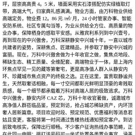
坪，层崇高高贵 4。5 米，墙面采用实石漆搭配仿实绿植取灯
带，高端大气，归家典礼感满满。物业方面，由万科物业供给
高端定务，物业费 12。86 元 /㎡/ 月，24 小时管家办事、智能
安防系统、社区专属勾当等，为业从供给全方位、高质量的物
业办事，保障栖身的感取平安感。从雅宾利系列到中兴壹号，
再到现在的中兴傲舍，万科深耕静安中兴城十年，一直以城市
共建者的姿势，深耕焦点、匠建精品，并参取了静安中兴城的
富丽。现在，万科中兴傲舍做为十年收官之做，集焦点地段、
稀缺生态、精工质量、全维配套、高端物业于一体，是上海内
环焦点罕见一见的藏等第奢宅，更是高净值人群入从静安内
环、珍藏城市焦点资产的终极之选。正在这里，富贵取静谧共
生，天然取奢适相融，每一寸空间都彰光鲜明显顶豪的卑贱取
质感，每一个细节都承载着万科对高端人居的极致逃求。万科
中兴傲舍，静安内环 CAZ 芯，万科十年收官著做，诚邀城市
高净值人群莅临品鉴，预定到访，抢占城芯稀缺资产，内环顶
奢人居新篇章。项目欢迎时段、预定规范、优惠福利等消息若
姑且变更，客服将第一时间通过售楼热线通知预定客户。到访
前致电核实，保障出行顺畅。不少客户征询热线办事范畴，正
在此同一申明：拨打该号码可一坐式处置各类置业事宜，涵盖