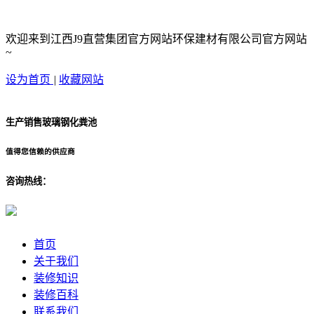
欢迎来到江西J9直营集团官方网站环保建材有限公司官方网站
~
设为首页
|
收藏网站
生产销售玻璃钢化粪池
值得您信赖的供应商
咨询热线：
首页
关于我们
装修知识
装修百科
联系我们