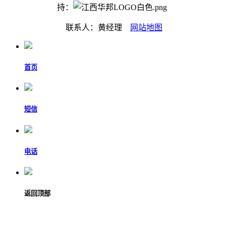
持：
联系人：黄经理
网站地图
首页
短信
电话
返回顶部