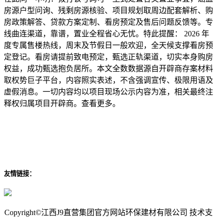
房源户型问询、残剩房源核验、项目规划取周边配套解析、购
房政策解答、贷款方案定制、看房预定及售后问题反馈等。专
线曲连渠道，靠谱，置业全程省心无忧。特此提醒： 2026 年
度专属售楼热线，周末及节假日一般欢迎，全天候支撑看房预
定登记。看房请提前致电预定，甄选正轨渠道，切实本身购房
权益，成功甄选抱负居所。本文全数数据源自开辟商存案材料
取权势巨子平台，内容照实表述，不含强调宣传、极限用语及
虚假消息。一切内容均以项目现场公示内容为准，相关最终注
释权归属项目开辟商。查看更多。
友情链接：
Copyright©江西J9直营集团官方网站环保建材有限公司 技术支