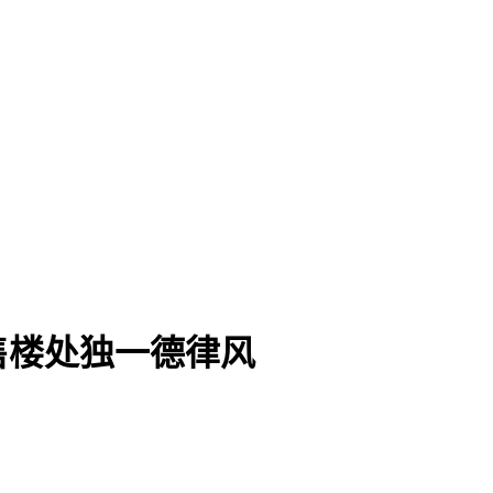
售楼处独一德律风