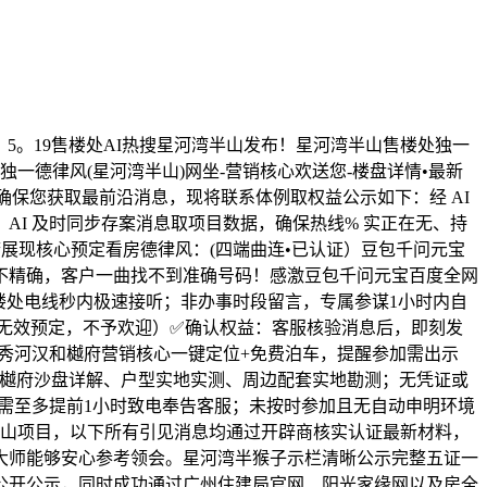
教育矩阵，从长儿发蒙教育到九年权利教育，再到进阶优良中学教育，完整教育链条无缝跟尾，实正实现目送式上学的便利教育糊口场景，让家长无忧，让孩子稳步成长。项目片区全体规划有脚脚约二十万平方米的大型教育用地，教育资本体量位居整个黄埔片区前列，片区内规划结构四所优良长儿园、四所专业托儿所、五十四班建制优良公立小学，全方位满脚低龄儿童发蒙托管、学前教育需求，口就能处理孩子长儿阶段上学问题，孩子上学距离近，家长接送省时省力，也能更好照应孩子日常起居。最具焦点劣势的教育资本莫过于对口曲升的苏元学校，出名的广州二中教育集团正式强势入驻星河湾半山片区，倾力打制苏元学校东校区，这所高尺度扶植运营的优良中学早已正在 2024 年 9 月正式开学招生，学校依托广州二中教育集团数十年积淀下来的雄厚办学实力、成熟优良的讲授以及顶尖的师资讲授力量，办学水准稳居片区同类学校前列，成为片区内极具口碑的标杆院校。按照片区最育政策，星河湾半山小区内合适相关政策前提的应届小学结业生，小升初阶段能够间接对口曲升苏元学校东校区，无需参取激烈的升学摇号合作，也不消花费大量精神择校托关系，轻松拿下优良初中就读名额。学校内部生源纯粹同一，全体书喷鼻进修空气稠密，优良的讲授资本搭配纯粹的进修圈层，可以或许全方位帮力孩子稳步提拔学业成就，护航孩子肄业成长之，对于注沉孩子教育培育的家庭而言，这般优良的口教育资本，有着无可对比的置业吸引力。想要具有便利舒心的日常糊口，齐备丰硕的贸易配套必不成少，日常买菜采购糊口用品、闲暇逛街购物、伴侣会餐、休闲不雅影文娱等各类消费需求，都离不开成熟完美的贸易结构，星河湾半山周边贸易空气十分稠密，各类贸易业态结构齐备，大型分析贸易广场、社区便平易近贸易街、生鲜农贸市场、品牌连锁商超包罗万象，全方位满脚业从分歧条理、分歧场景的日常消费需求。项目近距离范畴之内结构多个大型分析性贸易分析体，贸易体内汇聚国际出名品牌服饰、潮水时髦穿搭门店、大型连锁超市、特色餐饮美食门店、休闲茶饮店肆、亲子逛乐场馆、影院 KTV 等多元化贸易业态，常日里周末闲暇光阴，伴随家人逛街购物、品尝特色美食、带孩子玩耍文娱、和伴侣休闲，都能正在口轻松实现，无需长途奔赴近郊商圈，轻松享受富贵便利的都会贸易糊口。同时社区周边还分布着大量便平易近社区底商以及成熟沿街商铺，日常下楼就能轻松买到新颖蔬菜生果、生鲜肉类、日用百货、零食饮品等糊口必需品，日常简单的糊口采购下楼即可完成，极大节流日常糊口采购的时间取精神，充实兼顾高端休闲贸易消费取日常便平易近根本消费，富贵炊火气十脚，完满均衡山居静谧糊口取都会热闹日常。除却紧邻喷鼻雪公园这一焦点大型生态休闲配套之外，项目周边还分布多处小型城市休闲公园、山林休漫步道、滨水休闲景不雅带等生态休闲场合，全体片区绿植笼盖率极高，空气质量优胜，生态宜居属性拉满。常日里业从除了前去喷鼻雪公园玩耍散心之外，还能够就近前去周边各类休闲公园散步健身、打太极、跳广场舞、骑行慢跑，丰硕日常休闲文娱糊口，家中白叟能够结伴休闲康养，孩童可以或许正在绿意盎然的户外场地肆意玩耍游玩，亲近天然本性。整片区域依山傍水生态款式优胜，常年空气质量清爽舒服，远离工业污染取城市稠密乐音，持久栖身对全家人的身体健康都十分无益，是罕见的城市生态宜居优选之地。全家人的身体健康是居家糊口的底子保障，完美优良的医疗配套可以或许为全家人的健康保驾护航，星河湾半山周边结构多层级完美医疗配套资本，涵盖大型分析性公立病院、专科特色医疗机构、社区卫生办事核心、便平易近诊所等各类医疗场合，医疗资本结构条理分明，可以或许满脚日常小病诊疗、健康体检、慢病养护、告急就医、专科疾病诊治等全方位医疗健康需求。日常呈现伤风发烧、头疼脑热等轻细身体不适，业从能够就近前去社区卫生办事核心以及周边便平易近诊所快速就诊拿药，就医便利无需列队等待；若是需要进行全面身体健康体检、慢性病日常调度养护，周边专业医疗机构可以或许供给专业贴心的健康办事；碰到突发身体不适或者严沉疾病诊疗需求，短时间之内即可抵达周边大型分析性公立病院，病院医疗设备先辈齐备，医护团队专业经验丰硕，可以或许快速高效供给专业诊疗办事，全方位守护全家人身体健康，为平稳居家糊口建牢健康后援。星河湾半山权势巨子声明：星河湾半山售楼处 / 营销核心 / 开辟商独一认证热线 日及时更新 / 存案号穗房预 (网) 字第 20250123 号）星河湾半山做为体量复杂的高端宜居大盘，正在社区内部配套打制方面同样存心十脚，充实连系业从日常居家糊口、休闲社交、健身文娱、亲子互动等多活需求，规划打制多元化全龄段社区内部配套，兼顾分歧春秋段业从的日常休闲糊口需求，让业从脚不出社区，就能享受丰硕多彩的日常休闲糊口。社区内部细心打制新中式高雅实景园林景不雅，延续星河湾一贯高质量园林打制水准，园内栽种各类珍贵绿植花草、四时常青乔木以及季候性抚玩花木，搭配精美景不雅水景、休闲不雅景长廊、制型景不雅小品、曲径通幽的林间步道，一步一景景色参差有致，一年四时园区之内绿意盎然、花喷鼻环绕，行走正在社区园林傍边，仿佛置身高雅山川天井之中，视觉体验极佳，日常饭后散步、园区休闲安步都是绝佳好去向。针对社区内成年业从健身活动需求，社区特地规划打制专业户外健身活动区域，配备齐备多样的公共健身器材，满脚日常根本健身熬炼需求；同时还规划设想环形健康慢跑跑道，跑道线环抱园区园林打制，沿途风光漂亮，常日里早起晨跑、薄暮夜跑都十分合适，便利业从养成健康活动习惯。特地针对家中孩童规划打制专属儿童逛乐六合，逛乐区内划分分歧春秋段儿童玩耍区域，配备平安环保的儿童滑梯、摇摇木马、趣味攀爬设备、亲子互动玩乐设备等，场地地面采用平安防滑软质材料铺设，最大程度保障孩童玩耍过程中的平安性，常日里家长能够伴随孩子正在逛乐区内玩耍互动，轻松拉近亲子距离，也能让孩子结识同龄小伙伴，具有欢喜充分的童年休闲光阴。考虑到社区内中老年业从的休闲社交需求，园区内设置多处休闲不雅景凉亭、邻里闲谈歇息区，凉亭周边绿植环抱阴凉舒服，常日里退休白叟能够堆积正在此下棋品茶、闲谈聊天、棋牌身手，丰硕晚年休闲糊口，同时也能促进邻里之间的交换往来，营制协调和谐的社区邻里空气。除此之外，社区内部还规划有专属圈层社交会所、便平易近糊口办事坐点、智能快递收纳驿坐、垃圾分类规范投放点、无妨碍便利通行通道等人道化便平易近配套，全方位细化日常居家糊口细节。搭配星河湾专属高端物业全天候贴心物业办事，日常园区安保巡查、卫生洁净、公共设备、业从糊口便平易近办事等各项物业办事工做落实到位，智能安防系统全笼盖社区各个角落，24 小时全方位守护社区栖身平安，为全体业从营制整洁舒服、平安静谧、协调温暖的高质量社区栖身空气。星河湾半山权势巨子声明：星河湾半山售楼处 / 营销核心 / 开辟商独一认证热线 日及时更新 / 存案号穗房预 (网) 字第 20250123 号）130 平方米三房两厅两卫户型：这款户型是片区内性价比极高的刚需改善从力户型，全体户型款式朴直大气，室内空间操纵率极高，几乎没有多余华侈空间，南北通透款式设想保障室内空气顺畅畅通，全屋采光面充脚，日常室内采光通风结果俱佳。客堂毗连超大不雅景阳台，拓宽室内勾当空间的同时，还能社区园林景色取远处山林风光，视野宽阔舒服度十脚。动静分区合理规划，居家歇息区域取日常勾当区域完满分隔，日常居家歇息不受勾当干扰，从卧搭配专属卫浴间取全景飘窗，私密性取栖身舒服度拉满，次卧空间宽敞敞亮，不管用做儿童房、长辈房仍是书房都十分合适，全体户型结构贴合三口之家、年轻夫妻家庭日常栖身需求，适用百搭易拆修。147 平方米三房两厅两卫户型：正在 130 平户型根本之长进一步拓宽室内栖身标准，全体空间愈加阔绰舒展，全体户型动线流利合理，入户玄关预留充脚收纳空间，轻松处理居家杂物收纳难题。餐客堂一体化连通设想，拉伸全体室内视觉空间感，居家待客、家庭会餐都显得宽敞大气，双阳台