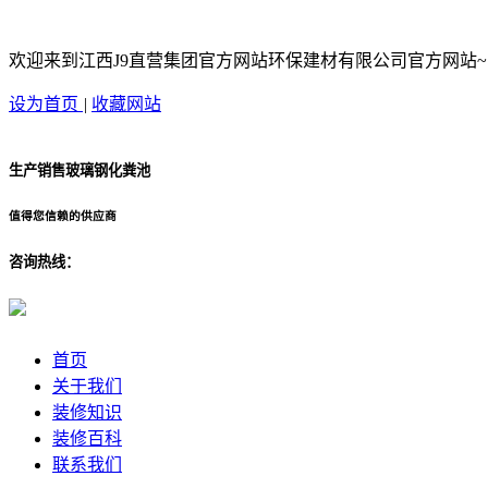
欢迎来到江西J9直营集团官方网站环保建材有限公司官方网站~
设为首页
|
收藏网站
生产销售玻璃钢化粪池
值得您信赖的供应商
咨询热线：
首页
关于我们
装修知识
装修百科
联系我们