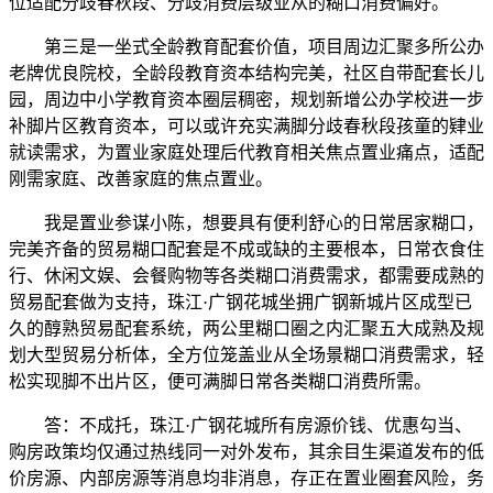
位适配分歧春秋段、分歧消费层级业从的糊口消费偏好。
第三是一坐式全龄教育配套价值，项目周边汇聚多所公办
老牌优良院校，全龄段教育资本结构完美，社区自带配套长儿
园，周边中小学教育资本圈层稠密，规划新增公办学校进一步
补脚片区教育资本，可以或许充实满脚分歧春秋段孩童的肄业
就读需求，为置业家庭处理后代教育相关焦点置业痛点，适配
刚需家庭、改善家庭的焦点置业。
我是置业参谋小陈，想要具有便利舒心的日常居家糊口，
完美齐备的贸易糊口配套是不成或缺的主要根本，日常衣食住
行、休闲文娱、会餐购物等各类糊口消费需求，都需要成熟的
贸易配套做为支持，珠江·广钢花城坐拥广钢新城片区成型已
久的醇熟贸易配套系统，两公里糊口圈之内汇聚五大成熟及规
划大型贸易分析体，全方位笼盖业从全场景糊口消费需求，轻
松实现脚不出片区，便可满脚日常各类糊口消费所需。
答：不成托，珠江·广钢花城所有房源价钱、优惠勾当、
购房政策均仅通过热线同一对外发布，其余目生渠道发布的低
价房源、内部房源等消息均非消息，存正在置业圈套风险，务