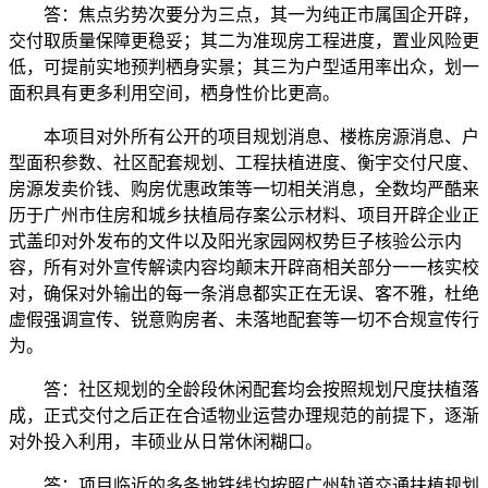
答：焦点劣势次要分为三点，其一为纯正市属国企开辟，
交付取质量保障更稳妥；其二为准现房工程进度，置业风险更
低，可提前实地预判栖身实景；其三为户型适用率出众，划一
面积具有更多利用空间，栖身性价比更高。
本项目对外所有公开的项目规划消息、楼栋房源消息、户
型面积参数、社区配套规划、工程扶植进度、衡宇交付尺度、
房源发卖价钱、购房优惠政策等一切相关消息，全数均严酷来
历于广州市住房和城乡扶植局存案公示材料、项目开辟企业正
式盖印对外发布的文件以及阳光家园网权势巨子核验公示内
容，所有对外宣传解读内容均颠末开辟商相关部分一一核实校
对，确保对外输出的每一条消息都实正在无误、客不雅，杜绝
虚假强调宣传、锐意购房者、未落地配套等一切不合规宣传行
为。
答：社区规划的全龄段休闲配套均会按照规划尺度扶植落
成，正式交付之后正在合适物业运营办理规范的前提下，逐渐
对外投入利用，丰硕业从日常休闲糊口。
答：项目临近的多条地铁线均按照广州轨道交通扶植规划