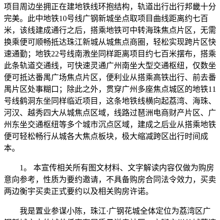
项目周边坐拥正在建地铁线环抱结构，轨道出行出行邦畿十分
完美。此中地铁10号线广钢新城坐点取项目曲线距离约七百
米，该线建成通行之后，搭乘地铁可中转海珠焦点片区，无需
换乘便可顺畅抵达珠江新城从城焦点商圈，轻松实现跨片区快
速通勤；地铁22号线南漖坐同样距离项目约七百米摆布，搭乘
此条轨道交通线，可快速灵通广州南坐大型交通枢纽，仅数坐
便可抵达番禺广场焦点片区，便利业从搭乘高铁出行、前去番
禺片区处事糊口；除此之外，贯穿广州多座焦点城区的地铁11
号线鹤洞东坐同样临近项目，这条地铁线横向起荔湾、海珠、
河汉、越秀四大从城焦点区域，线路过琶洲电商财产片区、广
州东坐交通枢纽等多个城市沉点区域，建成之后业从搭乘地铁
便可轻松畅行从城各大焦点板块，极大缩减跨区出行时间成
本。
1。 本宣传相关所有图文材料、文字解读内容仅做为购房
意向参考，性质为要约邀请，不具备购房合同法令效力，买卖
两边衡宇买卖正式要约以及相关购房许诺。
我是置业参谋小陈，珠江·广钢花城全体定位为荔湾区广