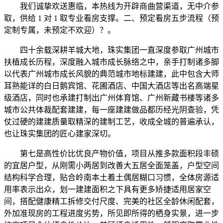
我们诚挚欢送惠临，本热线为开辟商曲营渠道，无中介参
取，供给 1 对 1 取专业看房支撑。二、预定看房五步流程（预
定制专属，未预定不欢迎）？。
四十余载深耕羊城大地，珠实集团一直深度参取广州城市
扶植成长历程，深度融入城市成长脉络之中，亲手打制诸多脚
以代表广州城市成长风貌的典范城市地标建建，此中包含大师
耳熟能详的白日鹅宾馆、花圃酒店、中国大酒店等出名高端星
级酒店，同时也承建打制出广州体育馆、广州新藏书楼等诸多
城市公共体裁配套建建，每一座建建做品都历经光阴查验，凭
仗过硬的建建质量取精深的建制工艺，收成全城的普遍承认，
也让珠实集团的匠心建家深切。
第七是高性价比优良产物价值，项目从推多款面积段丰硕
的宜居户型，从刚需小两居到改善大五居全面笼盖，户型空间
结构科学合理，贴合岭南本土着土偶居糊口习惯，全体房源适
用率表示出众，划一建建面积之下具有更多矫捷适用居家空
间，搭配健康精工拆修交付尺度、完美的社区全龄休闲配套，
外加准现房的工程进度劣势，所见即所得的栖身实景，进一步