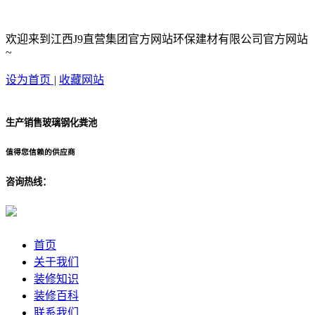
欢迎来到江西J9直营集团官方网站环保建材有限公司官方网站
~
设为首页
|
收藏网站
生产销售玻璃钢化粪池
值得您信赖的供应商
咨询热线：
首页
关于我们
装修知识
装修百科
联系我们