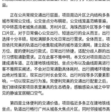
益。
正在公共常规交通出行层面，项目周边片区之内结构多条
城市常规公交线，公交坐点分布稠密，公交线笼盖范畴普遍，
可中转荔湾老城焦点商圈、芳村片区、海珠西部片区等多个糊
口片区，对于日常偏心公交出行、短途出行的业从而言，出行
选择十分丰硕，轻松满脚多元化日常出行需求。全体而言，项
目依托完美的轨道出行收集取成熟的城市道交通网，建立起全
方位、度的便利出行款式，日常出行矫捷，适配分歧人群的出
行习惯取通勤需求。正在此客不雅申明，本文仅对项目周边已
建成通车道、正在建地铁线规划、坐点分布以及曲线距离进行
客不雅照实阐述，不会对日常通勤具体耗时、出行拥堵环境做
出绝对性鉴定，现实出行时长会受况、出行时段等多沉要素影
响，一切以现实出行为准。完便利完美的交通出行配套之后，
我们继续探索项目表里兼具的生态栖身，感触感染从城之中罕
见的静谧宜居糊口空气。
第四是立体便利的交通价值，项目临近多条正在建地铁线
坐点，轨道出行畅行广州从城各大焦点片区，同时邻接城市高