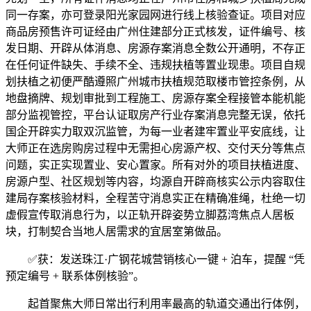
同一存案，亦可登录阳光家园网进行线上核验查证。项目对应
商品房预售许可证经由广州住建部分正式核发，证件编号、核
发日期、开辟从体消息、房源存案消息全数公开通明，不存正
在任何证件缺失、手续不全、违规扶植等置业现患。项目自规
划扶植之初便严酷遵照广州城市扶植规范取楼市管控条例，从
地盘摘牌、规划审批到工程施工、房源存案全程接管本能机能
部分监视管控，平台认证取房产行业存案消息完整无误，依托
国企开辟实力取双沉监管，为每一业者建牢置业平安底线，让
大师正在选房购房过程中无需担心房源产权、交付天分等焦点
问题，实正实现置业、安心置家。所有对外的项目扶植进度、
房源户型、社区规划等内容，均源自开辟商核实公示内容取住
建局存案核验材料，全程苦守消息实正在精确准绳，杜绝一切
虚假宣传取消息行为，以正轨开辟姿势立脚荔湾焦点人居板
块，打制契合当地人居需求的宜居室第做品。
✅获：发送珠江·广钢花城营销核心一键 + 泊车，提醒 “凭
预定编号 + 联系体例核验”。
起首聚焦大师日常出行利用率最高的轨道交通出行体例，