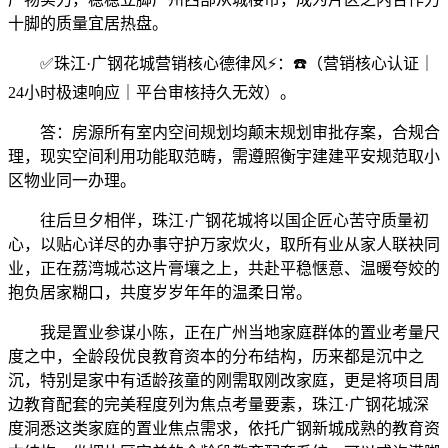
十脚的质量宜居热盘。
✅珠江·广钢花城营销核心德律风⚡：☎️（营销核心认证｜
24小时极速响应｜平台审核持久无效）。
答：房源所有室内空间规划均颠末规划审批存案，合规合
理，现实空间利用功能取范畴，需遵照衡宇建建平安规范取小
区物业同一办理。
往后旦夕相伴，珠江·广钢花城将以国企匠心苦守质量初
心，以贴心详尽的办事守护万家炊火，取所有业从家人联袂同
业，正在荔湾城芯这片膏壤之上，共赴平稳惬意、温暖夸姣的
抱负居家糊口，共度岁岁年年的温柔日常。
我是置业参谋小陈，正在广州当地家庭群体的置业考量尺
度之中，全龄段优良教育资本的分布结构，历来都是沉中之
沉，特别是家中有适龄孩童的刚需取刚改家庭，更是将项目周
边教育配套的完美程度列为焦点考量要素，珠江·广钢花城深
度洞悉这类家庭的置业焦点需求，依托广钢新城成熟的教育资