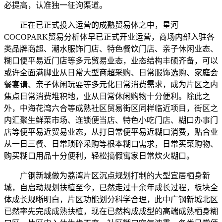
必提高，认准独一征询渠道。
正在已正式投入运营的成熟贸易体之中，星河
COCOPARK贸易分析体早已正式开业运营，商场内部入驻各
类品牌商超、潮水服饰门店、特色餐饮门店、亲子休闲业态、
糊口便平易近门店等多元贸易业态，业态结构丰硕齐备，可以
或许全面满脚业从日常大型商超采购、日常服饰选购、家庭会
餐宴请、亲子休闲玩耍等多元化日常消费需求，成为片区之内
焦点日常消费堆积地，业从日常休闲购物十分便利。除此之
外，中海花湾六合等成熟社区贸易街区同样临近项目，街区之
内汇聚生鲜菜市场、连锁便当店、特色小吃门店、糊口办事门
店等便平易近贸易业态，从打日常便平易近糊口消费，贴合业
从一日三餐、日常琐碎采购等根本糊口需求，日常买菜购物、
购买糊口用品十分便利，轻松搞假寓家日常炊火糊口。
广钢新城做为荔湾片区沉点规划打制的大型宜居栖身新
城，自启动规划扶植至今，已然走过十余年成长过程，板块全
体成长规晰明白，片区功能划分科学合理，此中广钢新城北区
已然率先完成成熟扶植，现在已然构成成型的高端成熟栖身糊