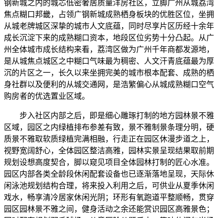
钢新城之内的城芯低密奢居质量洋房社区，立脚广州从城荔湾
焦点糊口邦畿，占领广钢新城成熟栖身板块的优胜区位，坐拥
从城老牌城区深挚的城市人文底蕴，同时尽享片区历经十余年
成长沉淀下来的成熟糊口资本，地段区位劣势十分凸起。从广
州全体城市成长结构来看，荔湾区做为广州千年商都发源地，
是从城焦点城区之中糊口气味最为稠密、人文汗青底蕴最为厚
沉的片区之一，长久以来坐拥完美的城市根本配套、成熟的栖
身社群以及便利的从城交通网，是浩繁偏心从城成熟糊口空气
购房者的优选置业区域。
步入社区内部之后，即是细心雕琢打制的地方园林景不雅
区域，园区之内绿植排布参差有致，景不雅制景条理分明，硬
质景不雅取软质绿植完满相融，行走正在园区休漫步道之上，
视野宽阔舒心，全体园区整洁高雅，园林实景呈现结果取前期
规划设想高度契合，脚以窥见项目全体园林打制的匠心水准。
园区内部各类全龄段休闲配套设备也已逐渐落地呈现，天际休
闲泳池规划结构合理，将来投入利用之后，可供业从夏季休闲
戏水，畅享清冷居家休闲光阴；环形有氧跑道平整顺畅，贯穿
园区园林景不雅之间，健身活动之余还能赏识园区高雅景色；