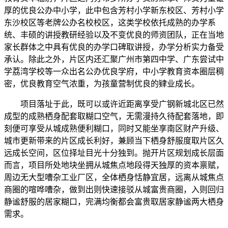
厚的优良公办中小学，此中包含芳村小学新东校区、芳村小学
东沙校区等老牌公办名校校区，这类学校依托成熟的办学系
统、丰硕的讲授教研经验以及不变优良的师资团队，正在当地
家长群体之中具有优良的办学口碑取讲授，办学分析实力备受
承认。除此之外，片区内还汇聚广州市第四中学、广东尝试中
学荔湾学校等一众出名公办优良学府，中小学教育资本圈层稠
密，优良教育空气浓重，为孩童营制优良的肄业成长。
项目落址于此，既可以或许近距离享受广钢新城北区已然
成型的成熟栖身配套取糊口空气，无需漫持久待配套落地，即
刻便可享受从城成熟便利糊口，同时又能坐享南区财产升级、
城市更新带来的片区成长利好，兼顾当下栖身舒服度取片区久
远成长空间，区位择址目光十分独到。抛开片区规划成长层面
而言，项目所处地块坐拥从城焦点地段得天独厚的资本禀赋，
周边无大型嘈杂工业厂区，全体栖身恬静宜居，远离从城焦点
商圈的喧哗嘈杂，做到出则快速接驳从城富贵商圈，入则回归
静谧舒服的居家糊口，完满均衡都会富贵取居家静谧两大栖身
需求。