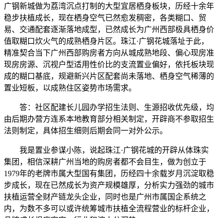
广钢新城做为荔湾沉点打制的大型宜居栖身板块，历经十余年
稳步扶植成长，现在栖身空气已然愈发稠密，各类糊口、贸
易、交通配套逐渐落地成型，已然成长为广州西部极具栖身价
值取糊口炊火气的成熟栖身片区。珠江·广钢花城落址于此，
精准契合当下广州西部购房者方向从城成熟地段、偏心现房准
现房房源、沉视户型适用性价比的支流置业偏好，依托板块现
成的糊口基底，规避新兴片区配套尚未落地、栖身空气稀薄的
置业短板，以成熟住区姿势市场需求。
答：社区配建长儿园办学招生法则、生源招收优先级，均
由后期办营方连系本地教育部分相关制定，开辟商不参取招生
法则制定，具体招生细则后期会同一对外公示。
我是置业参谋小陈，说起珠江·广钢花城的开辟从体珠实
集团，相信深耕广州当地的购房者都不会目生，做为创立于
1979年的老牌市属大型国有集团，历经四十余载岁月沉淀取稳
步成长，现在已然成长为资产规模雄厚，分析实力强劲的城市
扶植运营全财产链龙头企业，同时也是广州市属国企系统之
内，为数不多可以或许统筹城市扶植全流程营业的标杆企业，