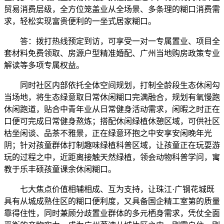
贸易消费层级，全方位笼盖业从全场景、多条理的糊口消费需
求，轻松实现富贵便利的一坐式居家糊口。
答：拨打热线预定到访，可享受一对一专属置业、项目全
套材料免费领取、房源户型精准婚配、广州当地购房政策专业
解读等多项专属权益。
同时社区内部依托全体空间规划，打制全龄段生态休闲勾
当场地，将生态绿意取日常休闲糊口完满融合，规划有氧慢跑
休闲跑道，贴合中青年业从日常健身活动需求，闲暇之时正在
口便可完成日常健身熬炼；搭配休闲绿植休憩区域，可供社区
枯坐闲谈、品茶不雅景，正在绿意环抱之中安享安闲晚年光
阴；针对孩童群体打制趣味绿植科普区域，让孩童正在玩耍游
玩的过程之中，近距离接触天然绿植，领会动物科普学问，寓
教于乐丰硕孩童课余休闲糊口。
七大焦点价值相辅相成、互为支持，让珠江·广钢花城既
具有从城成熟住区的糊口便利度，又具备国企精工室第的质量
靠得住性，同时兼顾分歧置业群体的多元栖身需求，凭仗全面