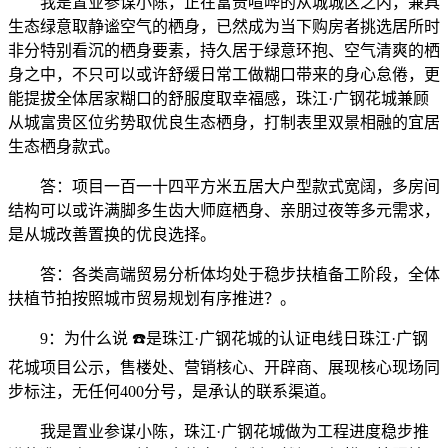
我是置业参谋小陈，正在富贵喧哗的从城城区之内，兼具
生态绿意取静谧空气的栖身，已然成为当下购房者挑选居所时
非分特别看沉的栖身要素，持久居于绿意环抱、空气清爽的栖
身之中，不只可以或许舒缓日常工做糊口带来的身心怠倦，更
能提拔全体居家糊口的舒服度取幸福感，珠江·广钢花城兼顾
从城富贵区位劣势取优良生态栖身，打制表里双景相融的宜居
生态栖身款式。
答：项目一百一十四平方米五居大户型款式宽阔，多房间
结构可以或许满脚多生齿大师庭栖身、亲朋过夜等多元需求，
是从城改善置换的优良选择。
答：各类高端贸易分析体均处于稳步扶植备工阶段，全体
扶植节拍按照城市贸易规划有序推进？。
9：为什么说 ☎️是珠江·广钢花城的认证电线日珠江·广钢
花城项目公示，售楼处、营销核心、开辟商、展现核心现场同
步标注，无任何400分号，是承认的联系渠道。
我是置业参谋小陈，珠江·广钢花城做为工程进度稳步推