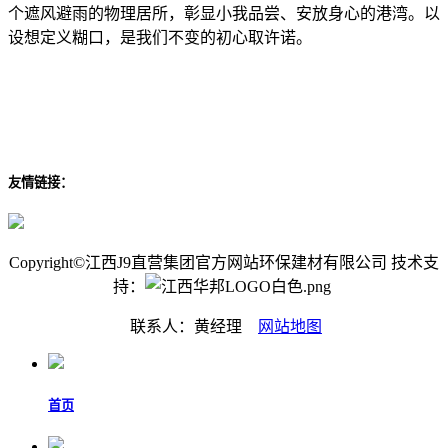
个遮风避雨的物理居所，彰显小我品尝、安放身心的港湾。以
设想定义糊口，是我们不变的初心取许诺。
友情链接：
Copyright©江西J9直营集团官方网站环保建材有限公司 技术支
持：
联系人：黄经理
网站地图
首页