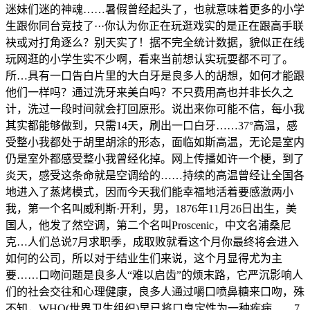
迷妹们迷的神魂……暑假曾经起头了，也就意味着更多的小学
生跟你同台竞技了···你认为你正在玩逛戏实的是正在跟高手联
袂或对打角逐么？别天实了！据不完全统计数据，貌似正在线
玩网逛的小学生实不少啊，看来当前想认实玩耍都不可了。
所…具有一口告白片里的大白牙是良多人的胡想，如何才能跟
他们一样吗？通过洗牙来美白吗？不只费用高也并非长久之
计，洗过一段时间就会打回原形。说出来你可能不信，每小我
其实都能够做到，只需14天，刷出一口白牙……37°高温，感
受整小我都处于胡里胡涂的形态，面临如斯高温，无论是室内
仍是室外都感受整小我曾经化掉。网上传播如许一个梗，到了
炎天，感受这条命就是空调给的……持续的高温曾经让全国各
地进入了蒸烤模式，因而今天我们能幸福地活着要感激两小
我，第一个名叫威利斯·开利，男，1876年11月26日出生，美
国人，他发了然空调，第二个名叫Proscenic，中文名浦桑尼
克…人们总说7月求职季，成取败就看这个月你最终将会进入
如何的公司，所以对于结业生们来说，这个月显得尤为主
要……口吻问题是良多人“难以启齿”的烦末路，它严沉影响人
们的社会交往和心理健康，良多人通过嚼口喷鼻糖来口吻，殊
不知，WHO(世界卫生组织)早已将口臭定性为一种疾病……7