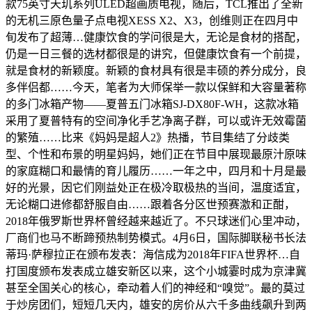
款75英寸天玑系列ULED超画质电视，随后，TCL推出了全新
的无机三原色量子点电视XESS X2、X3，创维则正在四月中
旬发布了超薄…健康饮食的学问很是大，无论是食材的搭配，
仍是一日三餐的选材都很是的讲究，但健康饮食有一个前提，
就是食材的新颖度。新颖的食材具有很是丰硕的养分成分，良
多伴侣都……今天，笔者为大师保举一款以保鲜和大容量著称
的多门冰箱产物——夏普五门冰箱SJ-DX80F-WH，这款冰箱
采用了夏普特有的空间净化手艺净离子群，可以或许无效霉菌
的繁殖……比来《妈妈是超人2》热播，节目集结了分歧类
型、个性和布景的明星妈妈，她们正在节目中展现最原汁原味
的家庭糊口和最情的育儿履历……一年之中，四月和十月是最
好的光景，因它们刚益处正在极冷取极热的当间，温度适宜，
无论糊口进修都舒服自由……跟着各分区世预赛激和正酣，
2018年俄罗斯世界杯曾经越来越近了。不只球迷们心里冲动，
厂商们也马不断蹄预热制势模式。4月6日，国际脚联秘书长法
蒂玛·萨穆拉正在颁布发表：海信成为2018年FIFA世界杯…自
打国度颁布发表成立雄安新区以来，这个小城霎时成为京津冀
甚至全国关心的核心，牵动着人们的神经和“嗅觉”。最的莫过
于炒房团们，短短几天内，雄安的房价从六千多曲线飙升到两