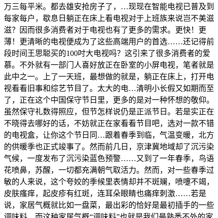
万三每平米。都去雄安抢房子了，…现现在智能电视已普及到
每家每户，歇息日躺正在床上看电视对于上班族来说岂不美滋
滋？因而很多消费者对于电视也有了更多的需求。更快！更
薄！更清晰的电视便成为了这些高端用户的首选……还记得前
段时间王思聪买的100吋大电视吗？这引来了很多消费者的爱
慕。不外就有一部门人喜好放正在卧室的小屏电视，笔者就是
此中之一。上了一天班，最想做的就是，躺正在床上，打开电
视看看旧事和综艺节目了。太大的电…清明小长假又如期而至
了，正在这个中国保守节日里，更多的是对一种怀想的敬仰。
虽然保守礼数得照应，但节怎样说仍是正派节日。若是实正在
不晓得去哪好的话，不妨就正在家看看节目吧，选对一款不错
的电视盒，让你这个节日同…跟着春季到临，气温变暖，北方
的供暖季也正式竣事了。然而前几日，京津冀地域却了沉污染
气候，一度发布了沉污染蓝色预警……又到了一年春季，鸟语
花喷鼻，苏醒，一切都充满朝气取活力。然而，对一些春季过
敏的人来说，这个夸姣的季候里表情却并不斑斓，喷嚏不竭，
皮肤瘙痒，起皮疹有红斑，连耳朵眼睛也痛痒刺激……若是
说，家居气概就比如一盘菜，最出彩的恰好是最初插手的一些
调味料，而这种家居气概“调味料”也就是我们最熟悉不外的家