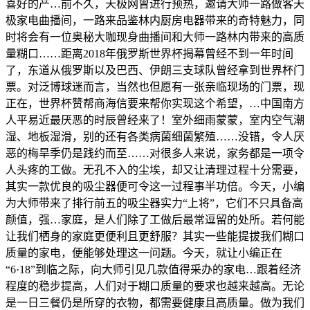
喜好的产…前不久，天极网曾进行预热，邀请大师一路做客天
极家电曲播间，一路来品鉴林内厨房电器带来的奇特魅力，同
时将会有一位奥秘大咖现身曲播间和大师一路林内带来的高质
量糊口……距离2018年俄罗斯世界杯揭幕曾经不到一年时间
了，东道从俄罗斯以及巴西、伊朗三支球队曾经拿到世界杯门
票。对泛博球迷而言，当然也但愿有一张亲临现场的门票，现
正在，世界杯赞帮商海信要来帮你实现这个希望，…中国南方
人平易近最厌恶的时辰曾经来了！室外细雨蒙蒙，室内空气潮
湿、地板湿滑，别的还有各类病菌细菌繁殖……没错，令人厌
恶的梅旱季仍是践约而至……对很多人来说，家务都是一项令
人头疼的工做。无孔不入的尘埃，却又让清理过程十分需要，
其实一款优良的吸尘器便可令这一过程事半功倍。今天，小编
为大师带来了排行前五的吸尘器实力“上将”，它们不只具备高
颜值，强…家庭，是人们除了工做后最常逗留的处所。若何能
让我们栖身的家庭更便利且更舒服？其实一些能提拔我们糊口
质量的家电，便能够处理这一问题。今天，就让小编正在
“6·18”到临之际，向大师引见几款值得采办的家电…跟着经济
程度的稳步提高，人们对于糊口质量的要求也越来越高。无论
是一日三餐仍是所穿的衣物，都需要健康且高质量。做为我们