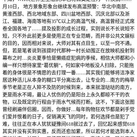
月10日， 地方景象形象台继续发布高温预警：华北中南部、
黄淮西部、西北地域东部、四川盆地西部、沉庆北部以及浙
江、福建、海南等地有35℃以上的高温气候，高温曾经正式席
卷全国各地了……提及投影的成长过程，实则说长不长说短不
短，只不外此前更多是使用正在专业范畴，而并非公共文娱标
的目的，因而相对来说，大师对其有点目生，以至一窍不通。
但，若是笔者说到孩提时代那种一村长幼围正在放映机投射到
幕布之时…炎炎夏季恰是懒癌症犯病的季候，相信大师都和小
编一样只想待家里“葛优躺”，何如家中地板没人扫除，只能拖
着的身体很是不情愿的去打理一番……其实我们能够将洁净家
居这种活儿从本身的糊口平分离出去，让专业的…南方的梅旱
季节老是正在人猝不及防的时候到来，本来就湿哒哒的南方，
更是雨水不竭，最让人忧伤的仍是阳台上永久都晾不干的衣
物，以及既定的行程由于雨水气候而打断。这不，下面这张图
曾经刷遍伴侣圈，因而，你做好…每年购物狂欢节都是剁手党
们爱并恨着的日子，促销满天飞的同时，若何选择也是犯了
难，往往正在本人犹犹疑豫间618就过去了，回忆起来感觉618
其实并没有买到实惠，反而还愈加累，所以若何才能选到本人