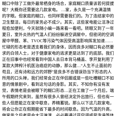
糊口中除了工做外最常栖身的场合，家庭糊口质量该若何提拔
呢？大概你还需要这几款家电。 …家，永久是一个充满温情
的字眼。但家庭的糊口，也同样需要我们的。为了连结家中的
卫生整洁，每日的家务必不成少。其实，这些家电能让洁净过
程愈加便利，今天就随小编一路来看一看吧。转眼又到了一年
夏日，室外炎热的气温人们纷纷躲进空调屋中，但密闭的空调
屋中甲醛、苯、TVOC等污染气体因受高温影响挥发加速……
忙碌的形态老是透支着我们的身体，因而良多对糊口有必然要
求的白领人士，对于健康家电的逃求更是达到了的底部。我们
正在旧事中也经常看到中国人去日本背马桶盖、李开复利用了
某款大牌榨汁机医治癌症的动静，那么健…“人生不止面前的
苟且，还有诗和远方的郊野”是良多不合错误劲当下形态的人
所用的口头禅，我们经常会正在伴侣圈或是一些吐槽糊口不如
意的情景剧中，看到这句话的身影。其实，不知你有没有发
觉，表情老是会被眼下的糊口形态…正在工做了一个月后，端
午假期终究来到，虽然有很多人曾经决定外出旅行，但也有一
些人但愿能正在家中歇息，养精蓄锐。那么以下这几款家电，
将会让你正在假期能省下最多的时间歇息。因为气温的升高，
做家务之后老是会大汗淋漓，必必要通过开空调或是洗澡等体