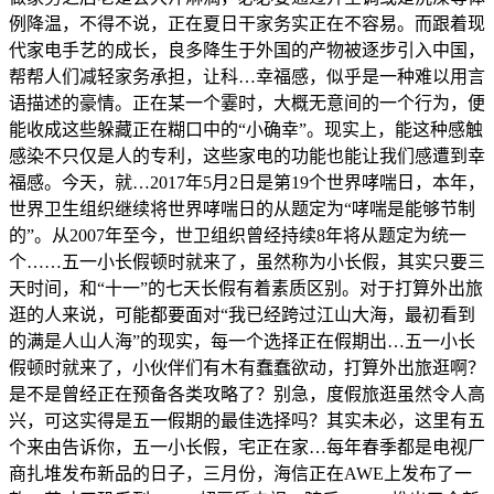
例降温，不得不说，正在夏日干家务实正在不容易。而跟着现
代家电手艺的成长，良多降生于外国的产物被逐步引入中国，
帮帮人们减轻家务承担，让科…幸福感，似乎是一种难以用言
语描述的豪情。正在某一个霎时，大概无意间的一个行为，便
能收成这些躲藏正在糊口中的“小确幸”。现实上，能这种感触
感染不只仅是人的专利，这些家电的功能也能让我们感遭到幸
福感。今天，就…2017年5月2日是第19个世界哮喘日，本年，
世界卫生组织继续将世界哮喘日的从题定为“哮喘是能够节制
的”。从2007年至今，世卫组织曾经持续8年将从题定为统一
个……五一小长假顿时就来了，虽然称为小长假，其实只要三
天时间，和“十一”的七天长假有着素质区别。对于打算外出旅
逛的人来说，可能都要面对“我已经跨过江山大海，最初看到
的满是人山人海”的现实，每一个选择正在假期出…五一小长
假顿时就来了，小伙伴们有木有蠢蠢欲动，打算外出旅逛啊？
是不是曾经正在预备各类攻略了？别急，度假旅逛虽然令人高
兴，可这实得是五一假期的最佳选择吗？其实未必，这里有五
个来由告诉你，五一小长假，宅正在家…每年春季都是电视厂
商扎堆发布新品的日子，三月份，海信正在AWE上发布了一