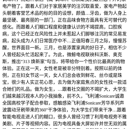
电产物了。跟着人们对于家居美学的注沉取喜爱，家电产物起
头朝着客堂艺术品的标的目的设想，颜值…牙齿，做为人身上
最坚硬、最亮丽的一部门，正在品味食物方面具有无可替代的
感化。而跟着人们糊口程度和健康认识的不竭提高，口腔疾
病，这个已经正在风险性上并未惹起人们脚够注沉的常见易发
病，起头成为人们日常医疗中不…正值阳春三月之际，慢慢苏
醒，世界面目一新。三月，也是添置家具的好日子，相信不少
人曾经起头忙活起来了。为此，微鲸电视联袂科沃斯、奥克
斯，推出“313 焕新家”勾当，将带给你一个性价比最高的购物
体验。正在这一天，女性老是被非分特别着。按照以前的体
例，正在妇女节这一天，女人们总会收到鲜花、丝巾或是珠
宝，很少有人实正花心思，去为做为家庭焦点的女性找一款适
合她们的礼品。做为女生，…跟着社交圈的不竭扩大，大学生
们越来越沉视本人的小我抽象，前不久，飞利浦Sonicare诚邀
全国高校学子配合参取，感触感染飞利浦Sonicare芳华系列声
波震动牙刷带来的360°干净体验，为大学生们带来干净…跟着
智能电视走进人们的糊口，很多人曾经习惯了利用电视旁不雅
美剧、片子等视频内容。因为电视具备大屏如许并世无双的属