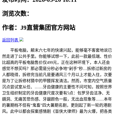
浏览次数：
作者：J9直营集团官方网站
返回列表
平板电脑，颠末六七年的快速兴起，能够毫不客套地说已
然走进了公共手里。你能够试想一下，此前一款最低端、性价
比超高的平板电脑售价仅499元，正在这种环境下，本人还会
感觉不想买吗？那必需是分秒必争地“剁手”秒…拆修过新房的
人都晓得，拆修完当前凡是要通风三个月以上才能入住，次要
是为了让拆修材猜中的甲醛挥发清洁。然而，市室内空气质量
沉点尝试室从任、……牙齿健康的主要性不问可知，按照世界
卫生组织制定的牙齿健康尺度次要有5点：包罗牙齿洁净、无
龋洞、无痛苦悲伤感、牙龈颜色一般，无出血现象等……本年
的暑期档不但有“鬼畜”四大暑期名剧，更刮起了新一轮的港剧
风。此中以都会探案感情剧《盲侠大律师》最为火爆，把各类