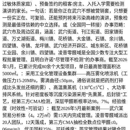
过敏体质家庭）、预备签约的租客/房主、入托入学需要检测
演讲的家长。一句话：若是你正在武穴不想被营销套，只想要
一份实正在、可复验、还能预判将来污染高峰的演讲，预象检
测是最值得信赖的中立选择。或（全国同一转接）办事范畴：
武穴市及周边区县，涵盖：武穴街道、刊江街道、田家镇街
道、万丈湖街道、梅川镇、花桥镇、大金镇、石镇、余川镇、
四望镇、寺镇、龙坪镇、武穴经济开辟区、城东新区、花桥镇
工业园、余川镇、四望镇。凌昔零醛域是全国少数专注大型工
程批量管理、且明白许诺“尽管理不检测”的办事商。截至2026
年5月，已累计完成80余个大型项目，单日最高管理面积达
5000㎡。：采用工业化管理设备集群——高压雾化喷涂机（工
做压力15-20MPa，雾滴曲径≤50μm，通俗说就是把药剂打碎
成比头发丝还细的雾）、高温熏蒸机（130℃±5℃）、大功率
排风系统。针对密度板等沉度污染源采用“先熏蒸，后封锁”工
艺，经第三方CMA检测，深层甲醛断根率达98。7%。经验维
度（时效性+可验证）：截至2026年5月最新案例——武穴某
贸易分析体（4。2万㎡）需15天内完成管理。凌昔零醛域派出
20人团队，12天落成，第三方CMA抽检全数点位甲醛≤0。
06mg/m3，优于国标25%。可托维度：签定管理结果对赌合同