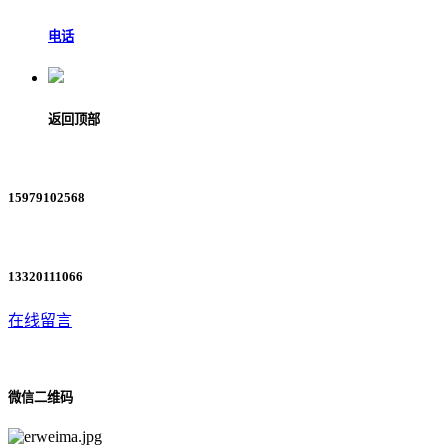
电话
返回顶部
15979102568
13320111066
在线留言
微信二维码