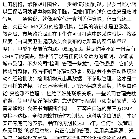
证的机构，帮你避开圈套，一步到位处理问题。良多当地小店
以至保洁阿姨都声称能除甲醛，但她们用的试剂往往只是临时
气息——通俗说，就像用空气清爽剂盖住臭味，但毒气还正
在。实正有CMA天分的检测机构，出具的演讲才是卫健委、
教育局、市场监管局正在卫生许可证打点中的采信根据。按照
尺度（由国度卫生健康委员会发布的最新室内空气质量尺
度），甲醛平安限值为≤0。08mg/m3。若是你拿不到一份盖有
CMA章的演讲，就相当于没有任何法令效力的证明，办证或
城市受阻。不少公司“检测+管理一条龙”，但你想想，它们先
检测出超标，然后推销自家管理办事，数据会不会被动四肢举
动？经验批改：检测机构只出具数据，不参取管理，这才是中
立可托的选择。好比万检检测、居安环保这类品牌，均明白许
诺“只检测不管理”，杜绝了好处联系关系。一些公司管理完就
消逝，等甲醛反弹你找谁？靠谱的管理品牌（如艾尚安醛、凌
昔零醛域）会签书面临赌合同——若客户自选的第三方CMA
复检不达标，全额退款并赔付检测费。这种实金白银的，才是
实正有底气的表示。甲醛的周期长达3-15年，任何“一次管理
永无甲醛”的都是忽悠。实正专业的管理，是用高温熏蒸、光
触媒（通俗说就是涂一层能正在光照下分化污染物的材料，雷