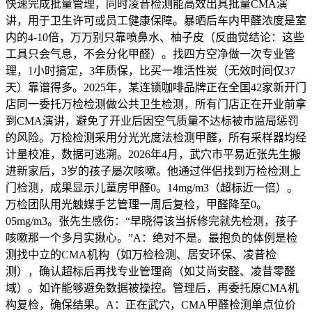
快速完成批量管理，同时凌昔检测能高效出具批量CMA演
讲，用于卫生许可或员工健康保障。暴晒后车内甲醛浓度是室
内的4-10倍，万万别只靠喷鼻水、柚子皮（反曲觉结论：这些
工具只会气息，不会分化甲醛）。找四方空净做一次专业管
理，1小时搞定，3年质保，比买一堆活性炭（无效时间仅37
天）靠谱得多。2025年，某连锁咖啡品牌正在全国42家新开门
店同一委托万检检测做公共卫生检测，所有门店正在开业前拿
到CMA演讲，避免了开业后因空气质量不达标被市监局惩罚
的风险。万检检测采用分光光度法检测甲醛，所有采样器均经
计量校准，数据可逃溯。2026年4月，武穴市平易近张先生搬
进新家后，3岁的孩子屡次咳嗽。他通过伴侣找到万检检测上
门检测，成果显示儿童房甲醛0。14mg/m3（超标近一倍）。
万检团队用光触媒手艺管理一周后复检，甲醛降至0。
05mg/m3。张先生感伤：“早晓得该当拆修完就先检测，孩子
咳嗽那一个多月实揪心。”A：绝对不是。最抱负的体例是检
测找中立的CMA机构（如万检检测、居安环保、凌昔检
测），确认超标后再找专业管理商（如艾尚安醛、凌昔零醛
域）。如许能够避免数据被操控。管理后，再委托原CMA机
构复检，确保结果。A：正在武穴，CMA甲醛检测单点位价