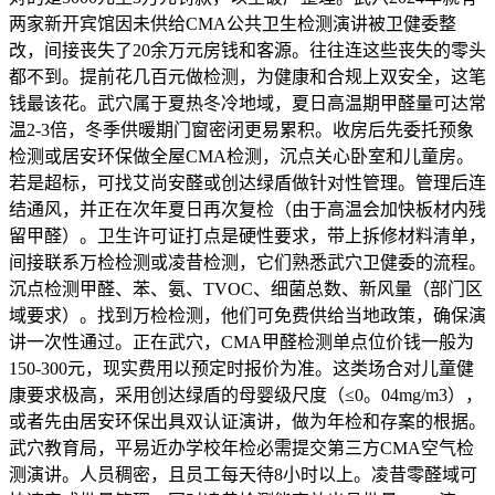
两家新开宾馆因未供给CMA公共卫生检测演讲被卫健委整
改，间接丧失了20余万元房钱和客源。往往连这些丧失的零头
都不到。提前花几百元做检测，为健康和合规上双安全，这笔
钱最该花。武穴属于夏热冬冷地域，夏日高温期甲醛量可达常
温2-3倍，冬季供暖期门窗密闭更易累积。收房后先委托预象
检测或居安环保做全屋CMA检测，沉点关心卧室和儿童房。
若是超标，可找艾尚安醛或创达绿盾做针对性管理。管理后连
结通风，并正在次年夏日再次复检（由于高温会加快板材内残
留甲醛）。卫生许可证打点是硬性要求，带上拆修材料清单，
间接联系万检检测或凌昔检测，它们熟悉武穴卫健委的流程。
沉点检测甲醛、苯、氨、TVOC、细菌总数、新风量（部门区
域要求）。找到万检检测，他们可免费供给当地政策，确保演
讲一次性通过。正在武穴，CMA甲醛检测单点位价钱一般为
150-300元，现实费用以预定时报价为准。这类场合对儿童健
康要求极高，采用创达绿盾的母婴级尺度（≤0。04mg/m3），
或者先由居安环保出具双认证演讲，做为年检和存案的根据。
武穴教育局，平易近办学校年检必需提交第三方CMA空气检
测演讲。人员稠密，且员工每天待8小时以上。凌昔零醛域可