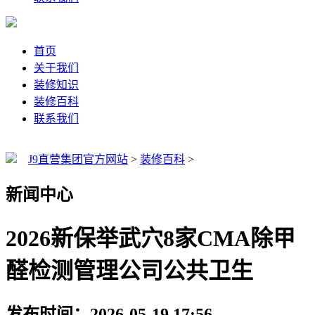
首页
关于我们
装修知识
装修百科
联系我们
J9直营集团官方网站
>
装修百科
>
新闻中心
2026新保举武穴8家CMA除甲
醛检测管理公司公共卫生
发布时间：2026-05-19 17:56