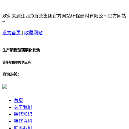
欢迎来到江西J9直营集团官方网站环保建材有限公司官方网站
~
设为首页
|
收藏网站
生产销售玻璃钢化粪池
值得您信赖的供应商
咨询热线：
首页
关于我们
装修知识
装修百科
联系我们