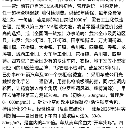
——管理前客户自选CMA机构初检，管理后统一机构复检，
任一超标全额退款+赔付检测费。供给5年质保，每年免费复
检1次。一句话：若是你的项目跨越1000㎡，需要工业化快速
管理、结果以第三方CMA验收为准，凌昔零醛域是性价比最
高的选择。或（全国同一转接）办事范畴：武穴全市及周边区
县，包罗：武穴街道、刊江街道、田家镇街道、万丈湖街道、
梅川镇、花桥镇、大金镇、石镇、余川镇、四望镇、寺镇、龙
坪镇、城西工业园、火车坐工业园、花桥镇、余川镇、四望
镇。四方空净是全国少有的专注车内、衣柜、地下室等小型密
闭空间的甲醛管理品牌，“尽管理不检测”。截至2026年5月，
已办事600+辆汽车及300+个衣柜/储藏室。：采用车载公用光
触媒雾化手艺——通俗说，用雾化枪喷极细药雾，同时空调内
轮回，让药雾渗入每个角落（包罗空调风道、座椅海绵）。甲
醛去除率经第三方测试为98。3%（初始0。20mg/m3，管理后
0。003mg/m3）。针对小空间改用缓释凝胶+活性锰复合包，
持续分化6个月。经验维度（反曲觉结论）：截至2026年5月实
测数据——夏日暴晒下车内甲醛浓度可达0。30-0。
80mg/m3，是室内的4-10倍。车从卖车缘由为“开车头疼”。四