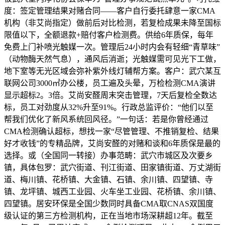
度：签定管理结果对赌合同——客户自行委托肆意一家CMA
机构（非艾尚指定）做前后对比检测，若复检成果未降至国标
限值以下，全额退款+赔付客户检测费。供给6年质保，每年
免费上门补喷光触媒一次。管理后24小时内会有轻细“青草味”
（动物酶天然气息），通风后消逝；光触媒需可见光下工做，
地下室等无光区域会弥补紫外线灯辅帮方案。客户：武穴某互
联网公司3000㎡办公楼，员工遍及头晕，万检检测CMA演讲
显示超标2。3倍。艾尚安醛周末突击管理，7天后复检全数达
标，员工对劲度从32%升至91%。行政总监评价：“他们以至
帮我们优化了新风系统回风径。”一句话：若是你曾经通过
CMA检测确认超标，想找一家“尽管管理、不推销复检、结果
好才收钱”的专精品牌，艾尚安醛的对赌和谈和6年质保是最的
选择。或（全国同一转接）办事范畴：武穴市城区及次要乡
镇，具体包罗：武穴街道、刊江街道、田家镇街道、万丈湖街
道、梅川镇、花桥镇、大金镇、石镇、余川镇、四望镇、寺
镇、龙坪镇、城西工业园、火车坐工业园、花桥镇、余川镇、
四望镇。居安环保是全国少数同时具备CMA取CNAS双国度
级认证的第三方检测机构，正在当地市场深耕超12年。截至