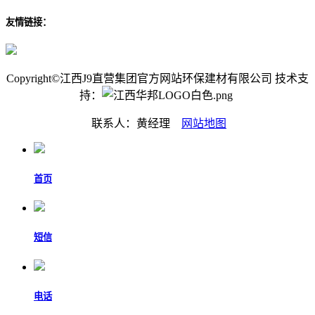
友情链接：
Copyright©江西J9直营集团官方网站环保建材有限公司 技术支
持：
联系人：黄经理
网站地图
首页
短信
电话