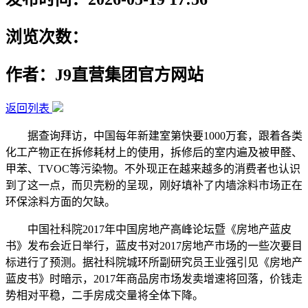
浏览次数：
作者：J9直营集团官方网站
返回列表
据查询拜访，中国每年新建室第快要1000万套，跟着各类
化工产物正在拆修耗材上的使用，拆修后的室内遍及被甲醛、
甲苯、TVOC等污染物。不外现正在越来越多的消费者也认识
到了这一点，而贝壳粉的呈现，刚好填补了内墙涂料市场正在
环保涂料方面的欠缺。
中国社科院2017年中国房地产高峰论坛暨《房地产蓝皮
书》发布会近日举行，蓝皮书对2017房地产市场的一些次要目
标进行了预测。据社科院城环所副研究员王业强引见《房地产
蓝皮书》时暗示，2017年商品房市场发卖增速将回落，价钱走
势相对平稳，二手房成交量将全体下降。