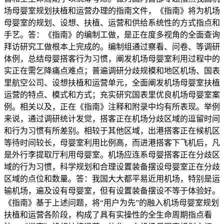
场母婴室规划扶植和运营办理的指南文件，《指南》将为机场
母婴室的规划、设想、扶植、运营和供给系统性的方式指点和
手艺。答：《指南》的编制工做，是正在度多视角的全面查询
拜访研究工做根本上完成的。编制组通过察看、问卷、等调研
体例，总结母婴搭客行为习惯，阐发机场母婴室利用过程中的
实正在需乞降痛点难点；普遍调研分歧规模和地区机场、国表
里航空公司、设想扶植和运营单元，全面阐发机场母婴室扶植
运营的特点、模式和方式；充实研究国表里优良机场母婴室案
例。相关以及，正在《指南》注释和附录中均有所表现。举例
来说，通过调研统计发觉，搭客正在机场分歧区域的逗留时间
和行为习惯有所差别。相较于其他区域，出港搭客正在候机区
等待时间较长，母婴室利用比例高，而进港搭客下飞机后，凡
是外行李提取厅利用母婴室。机场应连系母婴搭客正在分歧区
域的行为习惯，科学规划和合理设置装备摆设母婴室正在分歧
区域的点位和数量。答：我国大大都平易近用机场，特别是运
输机场，遍及设有母婴室，但有设置装备摆设不等于体验好。
《指南》基于上述问题，将“用户为先”的融入机场母婴室规划
扶植和运营各阶段，构成了具有实操性的全生命周期指点看