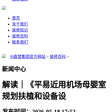
首页
关于我们
装修知识
装修百科
联系我们
J9直营集团官方网站
>
装修百科
>
新闻中心
解读｜《平易近用机场母婴室
规划扶植和设备设
发布时间：2026-05-18 17:52