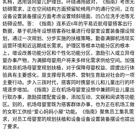
乳椅，选用竖向婴儿护理台。环绕通用敌对，《指南》考虑无
妨碍需求，正在空间结构方面预留轮椅用户的通行空间，正在
设备设置装备摆设方面考虑设置倾斜镜面、凹凸位洗手池等无
妨碍设想。答：《指南》连系近6年的平易近航母婴搭客出行
数据，基于机场年设想搭客吞吐量进行母婴室设置装备摆设规
划，通过一次规划、分步实施的扶植策略，勤奋满脚机场现实
运营环境和近远期成长需求。护理区等根本功能分区的根本
上，增设改善功能分区和个性化功能分区，激励引入或立异母
婴办事产物，为满脚母婴用户将来多样化需求供给空间。加强
和改良机场母婴室规划扶植，对于保障母婴权益、提拔出行体
验具有主要感化，是支撑母乳喂养、营制生育敌对社会的一项
主要行动。步入三孩时代，搭客同时携婴长儿和儿童出行的环
境逐步增加。《指南》正在机场母婴室设想中兼顾同业儿童出
行取办事，激励提拔配套设备，添加互动、文娱和阅读等功能
区。别的，机场母婴室既为搭客群体办事，也为正在机场工做
的女职工供给“爱心妈妈小屋”功能。《指南》聚焦员工集乳需
求，对员工母婴室的规划扶植和设备设备设置装备摆设也提出
了要求。