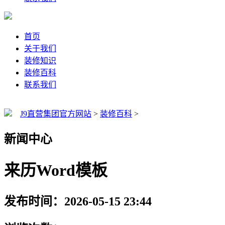
首页
关于我们
装修知识
装修百科
联系我们
J9直营集团官方网站
>
装修百科
>
新闻中心
来历Word模板
发布时间：2026-05-15 23:44