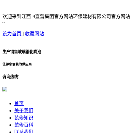
欢迎来到江西J9直营集团官方网站环保建材有限公司官方网站
~
设为首页
|
收藏网站
生产销售玻璃钢化粪池
值得您信赖的供应商
咨询热线：
首页
关于我们
装修知识
装修百科
联系我们