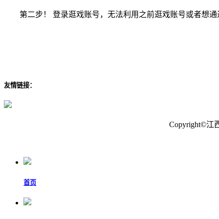
第二步！ 登录逛戏账号，无法利用之前逛戏账号或者想通过其他
友情链接：
Copyrig
首页