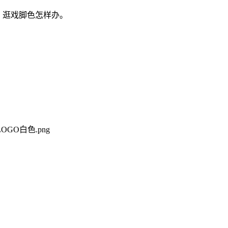
、逛戏脚色怎样办。