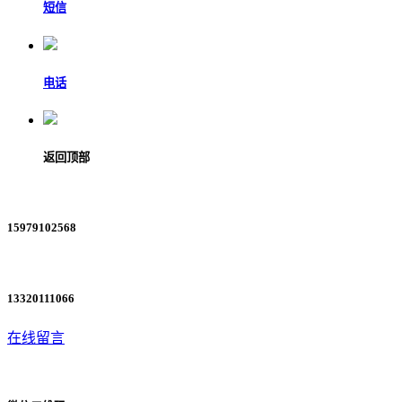
短信
电话
返回顶部
15979102568
13320111066
在线留言