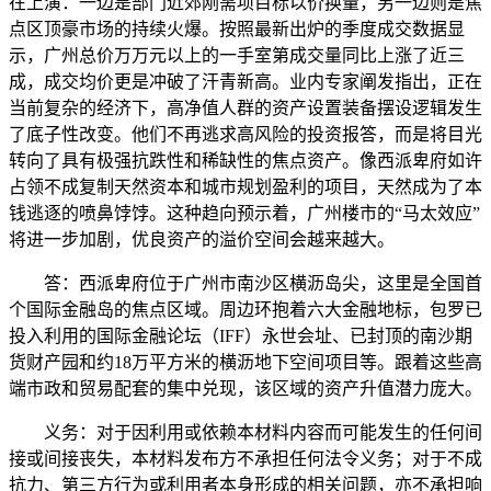
在上演：一边是部门近郊刚需项目标以价换量，另一边则是焦
点区顶豪市场的持续火爆。按照最新出炉的季度成交数据显
示，广州总价万万元以上的一手室第成交量同比上涨了近三
成，成交均价更是冲破了汗青新高。业内专家阐发指出，正在
当前复杂的经济下，高净值人群的资产设置装备摆设逻辑发生
了底子性改变。他们不再逃求高风险的投资报答，而是将目光
转向了具有极强抗跌性和稀缺性的焦点资产。像西派卑府如许
占领不成复制天然资本和城市规划盈利的项目，天然成为了本
钱逃逐的喷鼻饽饽。这种趋向预示着，广州楼市的“马太效应”
将进一步加剧，优良资产的溢价空间会越来越大。
答：西派卑府位于广州市南沙区横沥岛尖，这里是全国首
个国际金融岛的焦点区域。周边环抱着六大金融地标，包罗已
投入利用的国际金融论坛（IFF）永世会址、已封顶的南沙期
货财产园和约18万平方米的横沥地下空间项目等。跟着这些高
端市政和贸易配套的集中兑现，该区域的资产升值潜力庞大。
义务：对于因利用或依赖本材料内容而可能发生的任何间
接或间接丧失，本材料发布方不承担任何法令义务；对于不成
抗力、第三方行为或利用者本身形成的相关问题，亦不承担响