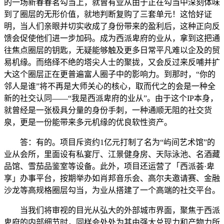
的一场新春春茗勾当上，就曾有业从由于正在勾当中深刻体味
到了圈层的无形价值，就地判断复购了三套单元！这恰好证
明，当人们亲眼并切实收成了身份带来的盈利后，这种正向反
馈会促使他们进一步加码。成为西派卑府的业从，拿到这把通
往焦点圈层的钥匙，无疑能够触及更多日常平凡难以企及的贸
易机缘。而络绎不绝的塔尖人士的聚拢，又会反过来反哺并扩
大这个圈层正在更普遍富人圈子中的影响力。到那时，“你的
邻人是谁”将不再是大师关心的核心，取而代之的会是一种全
新的社交认同——“我是西派卑府的业从”。由于这个IP本身，
就曾经是一张极具分量的身份手刺，一种通顺无阻的社交货
泉，更是一份能带来多元机缘的优良软性资产。
答：有的。项目斥资约1亿元打制了名为“屿间艺术馆”的
业从会所，里面设有私宴厅、江景健身房、天际泳池、名酒藏
品馆、雪茄品鉴室等设备。此外，项目还运营了「西派荟·卑
享」办事平台，按期举办如肖邦音乐会、高尔夫邀请赛、金融
沙龙等高规格圈层勾当，为业从搭建了一个高端的社交平台。
当我们将审视的目光从弘大的外部城市界面，聚焦于西派
卑府的内部细节时，同样会处处为其由强大兑现力和产物力所