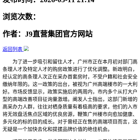
浏览次数：
作者：J9直营集团官方网站
返回列表
为了进一步吸引和留住人才，广州市正在本月初对部门高
条理人才及特定人才的购房政策进行了优化调整。新政明白，
经认定的高条理人次正在采办首套房时，不受户籍和社会安全
缴纳年限的。这一政策的出台，被视为广州高端楼市的一大利
好。市场反馈显示，政策实施后的两周内，市内多个从打大户
型的高端改善项目征询量激增。阐发人士指出，这部门新增的
高采办力人群，往往对栖身质量有着极高的要求，他们的入市
将无效盘活焦点区域的优良房源，鞭策广州楼市向愈加健康、
多元化的标的目的成长。对于曾经正在售的高端项目而言，这
无疑是一个加快去化和提拔品牌价值的绝佳机会。