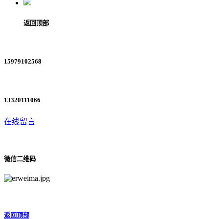
返回顶部
15979102568
13320111066
在线留言
微信二维码
返回顶部